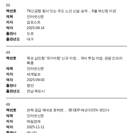
50
TK신공항 동서 잇는 국도 노선 신설·승격… 9월 부산청 이관
인터넷신문
잡포스트
2025-08-14
도로
대구
49
목포 삽진항 ‘국가어항’ 신규 지정… 국비 투입 어업 ·관광 인프라
확충
인터넷신문
세계일보
2025-09-03
항만
전남 목포시
48
전력 공급 제대로 못하면 … 韓 GDP 매년 0.01% 깎인다
인터넷신문
매일경제
2025-11-11
에너지