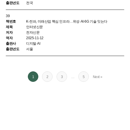
전국
39
K-전파, 미래산업 핵심 인프라…위성·AI·6G 기술 잇는다
인터넷신문
전자신문
2025-11-12
디지털·AI
서울
1
2
3
…
5
Next »