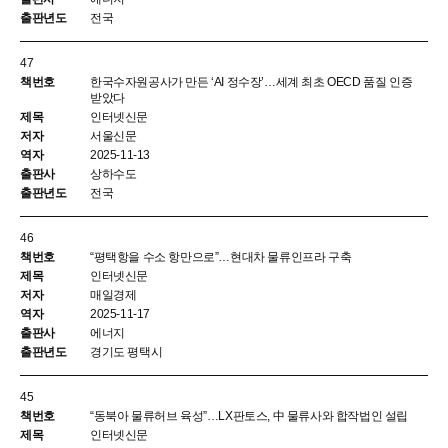
전국
47
한국수자원공사가 만든 ‘AI 정수장’…세계 최초 OECD 품질 인증
받았다
인터넷신문
서울신문
2025-11-13
상하수도
전국
46
“평택항을 수소 항만으로”…현대차 물류인프라 구축
인터넷신문
매일경제
2025-11-17
에너지
경기도 평택시
45
“동북아 물류허브 육성”…LX판토스, 中 물류사와 합작법인 설립
인터넷신문