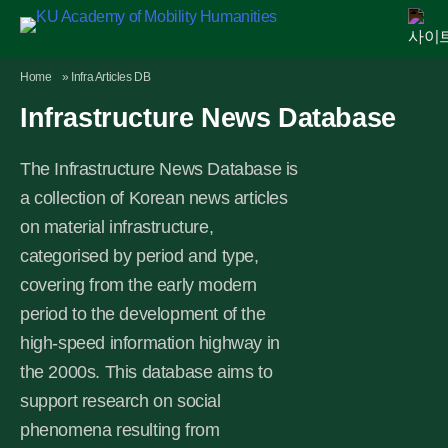
Skip
Home
»
Infra Articles DB
AMH
MHE
Agenda
Publication
Academic Activity
Digital Library
Newsroom
to
Infrastructure News Database
content
The Infrastructure News Database is
a collection of Korean news articles
on material infrastructure,
categorised by period and type,
covering from the early modern
period to the development of the
high-speed information highway in
the 2000s. This database aims to
support research on social
phenomena resulting from