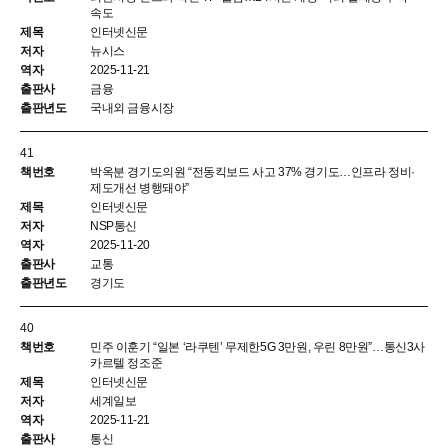
속도
인터넷신문
뉴시스
2025-11-21
금융
국내외 금융시장
41
박옥분 경기도의원 “전동킥보드 사고 37% 경기도…인프라 정비·
제도개선 병행돼야”
인터넷신문
NSP통신
2025-11-20
교통
경기도
40
민주 이훈기 “일본 ‘라쿠텐’ 무제한5G 3만원, 우린 8만원”…통신3사
카르텔 정조준
인터넷신문
세계일보
2025-11-21
통신