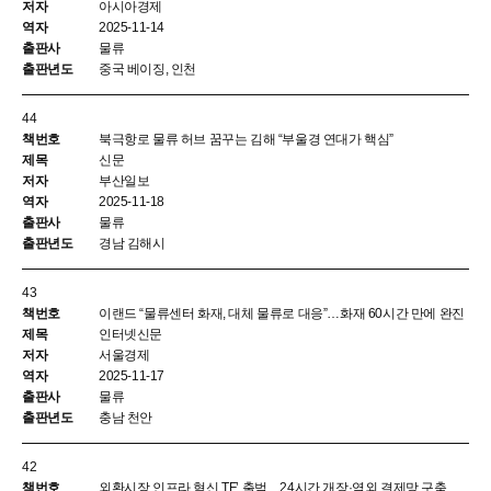
아시아경제
2025-11-14
물류
중국 베이징, 인천
44
북극항로 물류 허브 꿈꾸는 김해 “부울경 연대가 핵심”
신문
부산일보
2025-11-18
물류
경남 김해시
43
이랜드 “물류센터 화재, 대체 물류로 대응”…화재 60시간 만에 완진
인터넷신문
서울경제
2025-11-17
물류
충남 천안
42
외환시장 인프라 혁신 TF’ 출범…24시간 개장·역외 결제망 구축