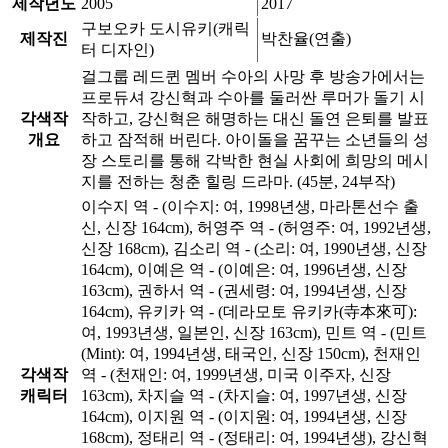
제작년도
2005
2017
구보오카 도시유키(캐릭
제작진
박찬율(연출)
터 디자인)
걸그룹 레드퀸 멤버 수아의 사망 후 방송가에서는
프로듀셔 강신혁과 수아를 둘러싼 루머가 돌기 시
각색작
작하고, 강신혁은 해명하는 대신 돌연 은퇴를 발표
개요
하고 잠적해 버린다. 아이돌을 꿈꾸는 소년들의 성
장 스토리를 통해 각박한 현실 사회에 희망의 메시
지를 전하는 청춘 힐링 드라마. (45분, 24부작)
이수지 역 - (이수지: 여, 1998년생, 마라톤선수 출
신, 신장 164cm), 허영주 역 - (허영주: 여, 1992년생,
신장 168cm), 김소리 역 - (소리: 여, 1990년생, 신장
164cm), 이예은 역 - (이예은: 여, 1996년생, 신장
163cm), 권하서 역 - (권세령: 여, 1994년생, 신장
164cm), 유키카 역 - (데라모토 유키카(寺本來可):
여, 1993년생, 일본인, 신장 163cm), 민트 역 - (민트
(Mint): 여, 1994년생, 태국인, 신장 150cm), 천재인
각색작
역 - (천재인: 여, 1999년생, 미국 이주자, 신장
캐릭터
163cm), 차지슬 역 - (차지슬: 여, 1997년생, 신장
164cm), 이지원 역 - (이지원: 여, 1994년생, 신장
168cm), 정태리 역 - (정태리: 여, 1994년생), 강신혁