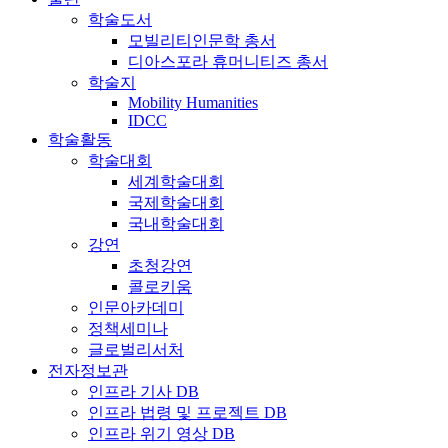
학술도서
모빌리티인문학 총서
디아스포라 휴머니티즈 총서
학술지
Mobility Humanities
IDCC
학술활동
학술대회
세계학술대회
국제학술대회
국내학술대회
강연
초청강연
콜로키움
인문아카데미
정책세미나
글로벌리서처
전자정보관
인프라 기사 DB
인프라 법령 및 프로젝트 DB
인프라 위기 영상 DB