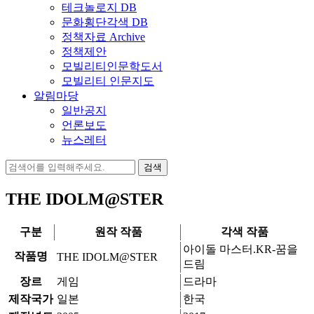
테크놀로지 DB
문화횡단각색 DB
정책자료 Archive
정책제안
모빌리티인문학도서
모빌리티 인문지도
알림마당
일반공지
언론보도
뉴스레터
검
색:
THE IDOLM@STER
구분
원작 작품
각색 작품
아이돌 마스터.KR-꿈을
작품명
THE IDOLM@STER
드림
장르
게임
드라마
제작국가
일본
한국