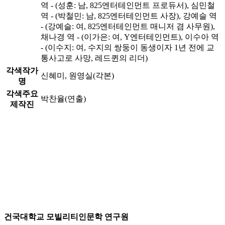
역 - (성훈: 남, 825엔터테인먼트 프로듀서), 심민철
역 - (박철민: 남, 825엔터테인먼트 사장), 강예슬 역
- (강예슬: 여, 825엔터테인먼트 매니저 겸 사무원),
채나경 역 - (이가은: 여, Y엔터테인먼트), 이수아 역
- (이수지: 여, 수지의 쌍둥이 동생이자 1년 전에 교
통사고로 사망, 레드퀸의 리더)
각색작가
신혜미, 원영실(각본)
명
각색주요
박찬율(연출)
제작진
건국대학교 모빌리티인문학 연구원