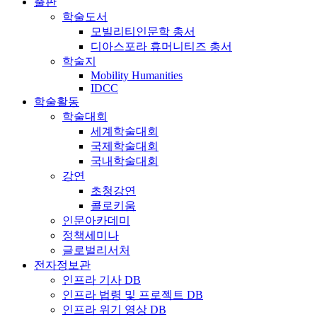
출판
학술도서
모빌리티인문학 총서
디아스포라 휴머니티즈 총서
학술지
Mobility Humanities
IDCC
학술활동
학술대회
세계학술대회
국제학술대회
국내학술대회
강연
초청강연
콜로키움
인문아카데미
정책세미나
글로벌리서처
전자정보관
인프라 기사 DB
인프라 법령 및 프로젝트 DB
인프라 위기 영상 DB