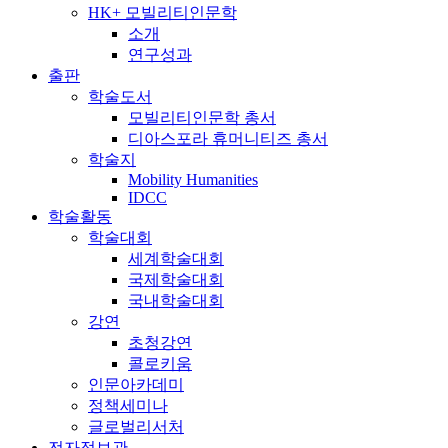
HK+ 모빌리티인문학
소개
연구성과
출판
학술도서
모빌리티인문학 총서
디아스포라 휴머니티즈 총서
학술지
Mobility Humanities
IDCC
학술활동
학술대회
세계학술대회
국제학술대회
국내학술대회
강연
초청강연
콜로키움
인문아카데미
정책세미나
글로벌리서처
전자정보관