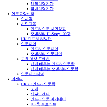
해외협력기관
국내협력기관
인문교양센터
인사말
시민교육
인프라인문 시민강좌
모빌리티 Hi-Story 100강
HK 인프라 리빙랩
인문페어
인프라 인문페어
모빌리티 인문페어
교육 영상 콘텐츠
쉽게 배우는 인프라인문학
쉽게 배우는 모빌리티인문학
인문페스티벌
아젠다
HK3.0 인프라인문학
소개
세부아젠다
인프라인문 아카데미
HK움 프로젝트