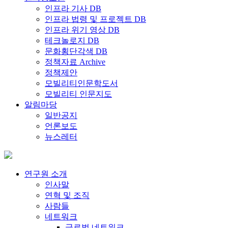
인프라 기사 DB
인프라 법령 및 프로젝트 DB
인프라 위기 영상 DB
테크놀로지 DB
문화횡단각색 DB
정책자료 Archive
정책제안
모빌리티인문학도서
모빌리티 인문지도
알림마당
일반공지
언론보도
뉴스레터
연구원 소개
인사말
연혁 및 조직
사람들
네트워크
글로벌 네트워크