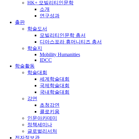
HK+ 모빌리티인문학
소개
연구성과
출판
학술도서
모빌리티인문학 총서
디아스포라 휴머니티즈 총서
학술지
Mobility Humanities
IDCC
학술활동
학술대회
세계학술대회
국제학술대회
국내학술대회
강연
초청강연
콜로키움
인문아카데미
정책세미나
글로벌리서처
전자정보관