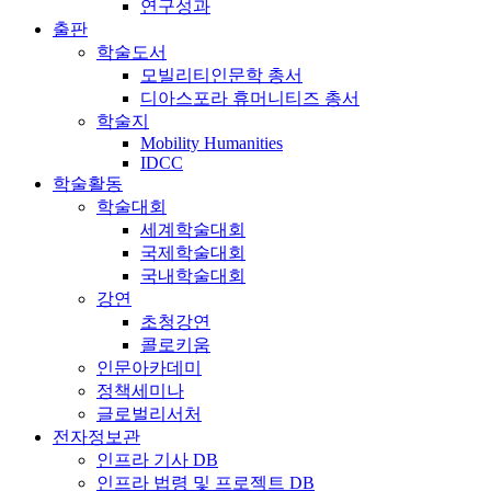
연구성과
출판
학술도서
모빌리티인문학 총서
디아스포라 휴머니티즈 총서
학술지
Mobility Humanities
IDCC
학술활동
학술대회
세계학술대회
국제학술대회
국내학술대회
강연
초청강연
콜로키움
인문아카데미
정책세미나
글로벌리서처
전자정보관
인프라 기사 DB
인프라 법령 및 프로젝트 DB