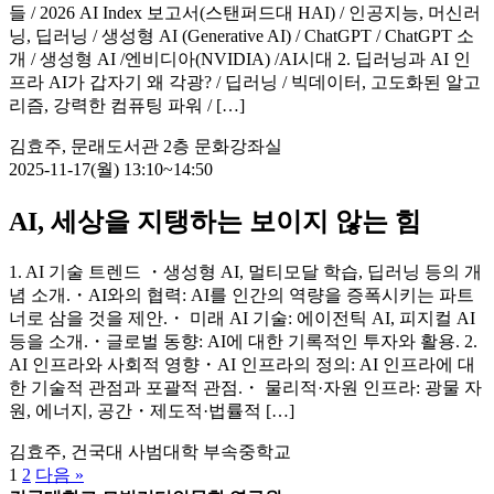
들 / 2026 AI Index 보고서(스탠퍼드대 HAI) / 인공지능, 머신러
닝, 딥러닝 / 생성형 AI (Generative AI) / ChatGPT / ChatGPT 소
개 / 생성형 AI /엔비디아(NVIDIA) /AI시대 2. 딥러닝과 AI 인
프라 AI가 갑자기 왜 각광? / 딥러닝 / 빅데이터, 고도화된 알고
리즘, 강력한 컴퓨팅 파워 / […]
김효주, 문래도서관 2층 문화강좌실
2025-11-17(월) 13:10~14:50
AI, 세상을 지탱하는 보이지 않는 힘
1. AI 기술 트렌드 ・생성형 AI, 멀티모달 학습, 딥러닝 등의 개
념 소개.・AI와의 협력: AI를 인간의 역량을 증폭시키는 파트
너로 삼을 것을 제안.・ 미래 AI 기술: 에이전틱 AI, 피지컬 AI
등을 소개.・글로벌 동향: AI에 대한 기록적인 투자와 활용. 2.
AI 인프라와 사회적 영향・AI 인프라의 정의: AI 인프라에 대
한 기술적 관점과 포괄적 관점.・ 물리적·자원 인프라: 광물 자
원, 에너지, 공간・제도적·법률적 […]
김효주, 건국대 사범대학 부속중학교
1
2
다음 »