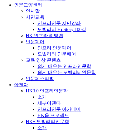
인문교양센터
인사말
시민교육
인프라인문 시민강좌
모빌리티 Hi-Story 100강
HK 인프라 리빙랩
인문페어
인프라 인문페어
모빌리티 인문페어
교육 영상 콘텐츠
쉽게 배우는 인프라인문학
쉽게 배우는 모빌리티인문학
인문페스티벌
아젠다
HK3.0 인프라인문학
소개
세부아젠다
인프라인문 아카데미
HK움 프로젝트
HK+ 모빌리티인문학
소개