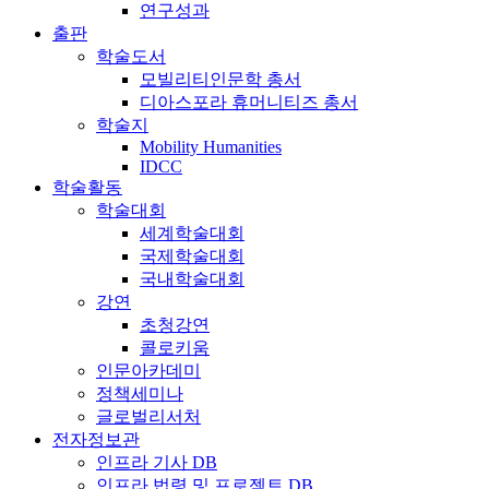
연구성과
출판
학술도서
모빌리티인문학 총서
디아스포라 휴머니티즈 총서
학술지
Mobility Humanities
IDCC
학술활동
학술대회
세계학술대회
국제학술대회
국내학술대회
강연
초청강연
콜로키움
인문아카데미
정책세미나
글로벌리서처
전자정보관
인프라 기사 DB
인프라 법령 및 프로젝트 DB