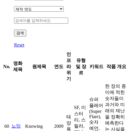
Reset
인
프
유형
영화
No.
원제목
연도
라
및 장
키워드
작품 개요
제목
위
르
기
한 장의 종
이에 적힌
숫자들이
슈퍼
과거와 미
플레어
SF, 미
래의 재난
(Super
스터
Flare),
태
을 정확히
리, 스
숫자
양
예측한다
노잉
릴러,
60
Knowing
2009
예언,
폭
는 사실을