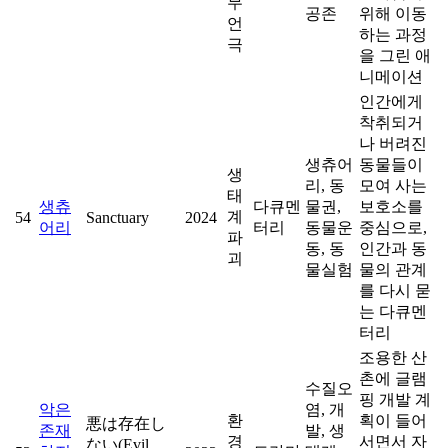
무
공존
위해 이동
언
하는 과정
극
을 그린 애
니메이션
인간에게
착취되거
나 버려진
생츄어
동물들이
생
리, 동
모여 사는
태
생츄
다큐멘
물권,
보호소를
계
54
Sanctuary
2024
어리
터리
동물운
중심으로,
파
동, 동
인간과 동
괴
물실험
물의 관계
를 다시 묻
는 다큐멘
터리
조용한 산
촌에 글램
수질오
핑 개발 계
악은
염, 개
환
획이 들어
悪は存在し
존재
발, 생
경
서면서 자
ない(Evil