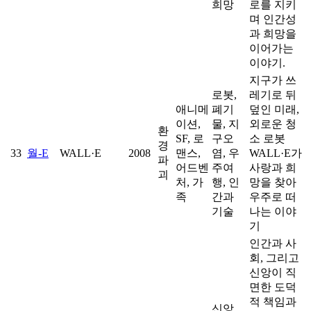
희망
로를 지키
며 인간성
과 희망을
이어가는
이야기.
지구가 쓰
로봇,
레기로 뒤
애니메
폐기
덮인 미래,
이션,
물, 지
외로운 청
환
SF, 로
구오
소 로봇
경
33
월-E
WALL·E
2008
맨스,
염, 우
WALL·E가
파
어드벤
주여
사랑과 희
괴
처, 가
행, 인
망을 찾아
족
간과
우주로 떠
기술
나는 이야
기
인간과 사
회, 그리고
신앙이 직
면한 도덕
적 책임과
신앙,