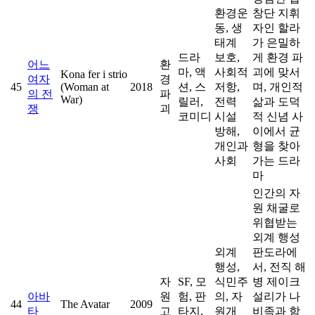
환경운
창단 지휘
동, 생
자인 할라
태계
가 은밀하
드라
보호,
게 환경 파
어느
환
마, 액
사회적
괴에 맞서
Kona fer i strio
여자
경
45
(Woman at
2018
션, 스
저항,
며, 개인적
의 전
파
War)
릴러,
전력
삶과 도덕
쟁
괴
코미디
시설
적 신념 사
방해,
이에서 균
개인과
형을 찾아
사회
가는 드라
마
인간의 자
원 채굴로
위협받는
외계 행성
외계
판도라에
행성,
서, 전직 해
자
SF, 모
식민주
병 제이크
아바
원
험, 판
의, 자
설리가 나
44
The Avatar
2009
타
고
타지,
원개
비족과 함