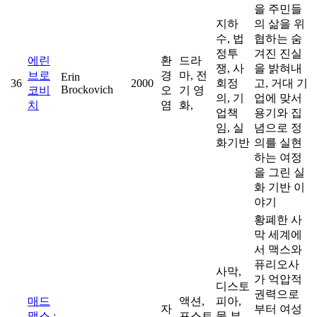
을 주민들
지하
의 삶을 위
수, 법
협하는 숨
정투
겨진 진실
에린
환
드라
쟁, 사
을 밝혀내
브로
경
마, 전
Erin
36
2000
회정
고, 거대 기
Brockovich
코비
오
기 영
의, 기
업에 맞서
치
염
화,
업책
용기와 집
임, 실
념으로 정
화기반
의를 실현
하는 여정
을 그린 실
화 기반 이
야기
황폐한 사
막 세계에
서 맥스와
퓨리오사
사막,
가 억압적
디스토
권력으로
매드
액션,
피아,
자
부터 여성
맥스 :
포스트
물 부