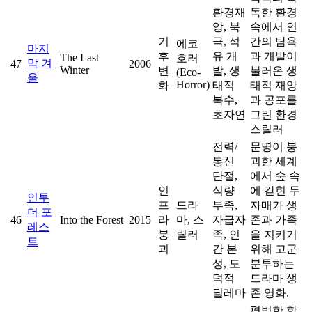
환경재
독한 환경
앙, 북
속에서 인
기
극, 석
간의 탐욕
에코
마지
후
유 개
과 개발이
The Last
호러
막 겨
47
2006
Winter
변
발, 생
불러온 생
(Eco-
울
Horror)
화
태적
태적 재앙
복수,
과 공포를
초자연
그린 환경
스릴러
전력/
문명이 붕
통신
괴한 세계
단절,
에서 숲 속
인
식량
에 갇힌 두
인투
프
드라
부족,
자매가 생
더 포
46
Into the Forest
2015
라
마, 스
자급자
존과 가족
레스
붕
릴러
족, 인
을 지키기
트
괴
간 본
위해 고군
성, 도
분투하는
덕적
드라마 생
딜레마
존 영화.
평범한 합