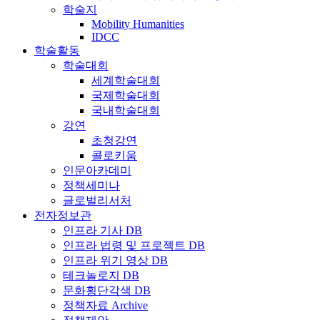
학술지
Mobility Humanities
IDCC
학술활동
학술대회
세계학술대회
국제학술대회
국내학술대회
강연
초청강연
콜로키움
인문아카데미
정책세미나
글로벌리서처
전자정보관
인프라 기사 DB
인프라 법령 및 프로젝트 DB
인프라 위기 영상 DB
테크놀로지 DB
문화횡단각색 DB
정책자료 Archive