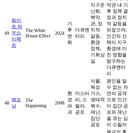
지구온
악관 내 기
난화,
후 정책 결
백악
정과 정치
화이
기
관, 정
적 갈등을
트 하
후
다큐멘
치적
되짚으며,
The White
우스
49
2024
House Effect
변
터리
갈등,
인간의 선
이펙
화
환경
택이 지구
트
정책,
환경에 미
기회상
친 영향을
실
탐구하는
다큐멘터
리
식물,
원인을 알
독성
수 없는 자
환
미스터
가스,
연의 공격
해프
경
리, 스
생태적
으로 인간
The
48
2008
Happening
닝
파
릴러,
복수,
이 집단 공
괴
공포
재난,
포와 재난
집단
을 겪는 심
공포
리 스릴러
북극의 혹