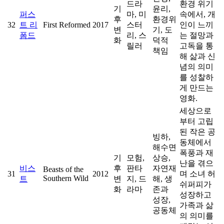
드라
환경 위기
기
윤리,
퍼스
마, 미
속에서, 개
후
환경위
32
트 리
First Reformed
2017
스터
인이 느끼
변
기, 도
폼드
리, 스
는 절망과
화
덕적
릴러
고독을 통
책임
해 삶과 신
념의 의미
를 성찰하
게 만드는
영화.
세상으로
부터 고립
된 작은 공
빙하,
동체에서
해수면
폭풍과 재
기
모험,
상승,
난을 겪으
비스
후
판타
자연재
Beasts of the
31
2012
며 소녀 허
Southern Wild
트
변
지, 드
해, 생
쉬퍼피가
화
라마
존과
성장하고
성장,
가족과 삶
공동체
의 의미를