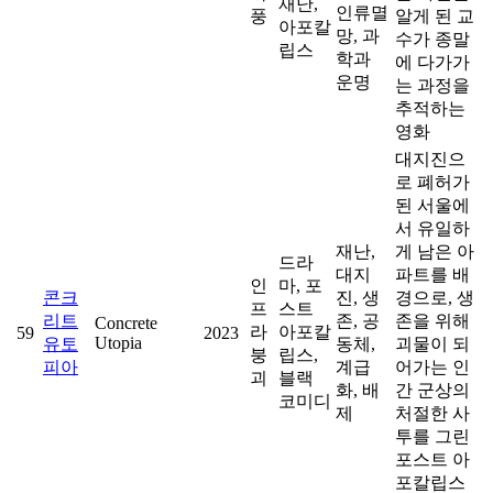
재난,
인류멸
풍
알게 된 교
아포칼
망, 과
수가 종말
립스
학과
에 다가가
운명
는 과정을
추적하는
영화
대지진으
로 폐허가
된 서울에
서 유일하
재난,
게 남은 아
드라
대지
파트를 배
인
마, 포
콘크
진, 생
경으로, 생
프
스트
리트
존, 공
존을 위해
Concrete
라
아포칼
59
2023
Utopia
유토
동체,
괴물이 되
붕
립스,
피아
계급
어가는 인
괴
블랙
화, 배
간 군상의
코미디
제
처절한 사
투를 그린
포스트 아
포칼립스