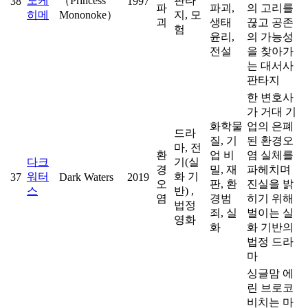
노케
（Princess
판타
38
1997
파
파괴,
의 고리를
히메
Mononoke）
지, 모
괴
생태
끊고 공존
험
윤리,
의 가능성
전설
을 찾아가
는 대서사
판타지
한 변호사
가 거대 기
화학물
업의 은폐
드라
질, 기
된 환경오
마, 전
환
업 비
염 실체를
다크
기(실
경
밀, 재
파헤치며
워터
화 기
37
Dark Waters
2019
오
판, 환
진실을 밝
스
반) ,
염
경범
히기 위해
법정
죄, 실
벌이는 실
영화
화
화 기반의
법정 드라
마
싱글맘 에
린 브로코
비치는 마