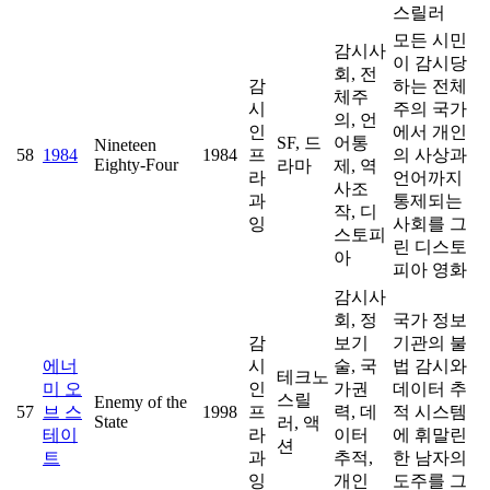
스릴러
모든 시민
감시사
이 감시당
회, 전
감
하는 전체
체주
시
주의 국가
의, 언
인
에서 개인
SF, 드
어통
Nineteen
58
1984
1984
프
의 사상과
Eighty-Four
라마
제, 역
라
언어까지
사조
과
통제되는
작, 디
잉
사회를 그
스토피
린 디스토
아
피아 영화
감시사
회, 정
국가 정보
감
보기
기관의 불
에너
시
술, 국
법 감시와
테크노
미 오
인
가권
데이터 추
스릴
Enemy of the
57
브 스
1998
프
력, 데
적 시스템
State
러, 액
테이
라
이터
에 휘말린
션
트
과
추적,
한 남자의
잉
개인
도주를 그