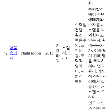
화.
수력발전
댐이 주변
생태계와
수력발
수자원 시
전댐,
스템을 파
환경
괴한다고
행동주
믿는 세 환
환
의, 급
경운동가
어둠
스릴
경
진운
가, 이를 막
속에
러, 드
42
Night Moves
2013
파
동, 도
기 위해 댐
서
라마
괴
덕적
을 폭파하
딜레
려다 법과
마, 사
윤리, 개인
회적
적 신념 사
책임
이에서 갈
등하는 서
스펜스 드
라마
인구 과잉
과 식량 부