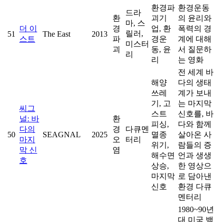
환경파
환경운동
드라
환
괴기
의 윤리와
마, 스
더 이
경
업, 환
폭력의 경
릴러,
51
The East
2013
스트
파
경운
계에 대해
미스터
괴
동, 윤
서 질문하
리
리
는 영화
전 세계 바
해양
다의 생태
쓰레
계가 보내
기, 고
는 마지막
씨그
스트
신호를, 바
널: 바
환
피싱,
다와 함께
다의
경
다큐멘
50
SEAGNAL
2025
멸종
살아온 사
마지
오
터리
위기,
람들의 증
막 신
염
해수면
언과 생생
호
상승,
한 영상으
마지막
로 담아낸
신호
환경 다큐
멘터리
1980~90년
대 미국 백