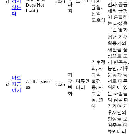
하지
드라마
태계
53
2023
파
연과 공동
Does Not
않는
균형,
Exist )
괴
체의 균형
다
선악
이 흔들리
모호성
는 과정을
그린 영화
청년 기후
활동가의
재판을 중
심으로 도
기후정
시 빈곤층,
의, 사
농민, 기후
기
회적
운동가 등
바로
후
다큐멘
불평
서로 다른
All that saves
지금
52
2025
us
변
터리
등, 사
위치에 있
여기
화
회운
는 사람들
동, 연
의 삶을 따
대
라가며 기
후재난의
현실을 보
여주는 다
큐멘터리