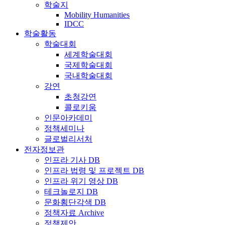
학술지
Mobility Humanities
IDCC
학술활동
학술대회
세계학술대회
국제학술대회
국내학술대회
강연
초청강연
콜로키움
인문아카데미
정책세미나
글로벌리서처
전자정보관
인프라 기사 DB
인프라 법령 및 프로젝트 DB
인프라 위기 영상 DB
테크놀로지 DB
문화횡단각색 DB
정책자료 Archive
정책제안