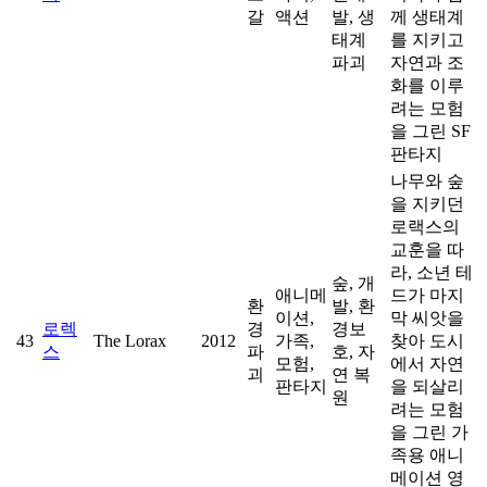
갈
액션
발, 생
께 생태계
태계
를 지키고
파괴
자연과 조
화를 이루
려는 모험
을 그린 SF
판타지
나무와 숲
을 지키던
로랙스의
교훈을 따
라, 소년 테
숲, 개
애니메
드가 마지
환
발, 환
이션,
막 씨앗을
로렉
경
경보
43
The Lorax
2012
가족,
찾아 도시
스
파
호, 자
모험,
에서 자연
괴
연 복
판타지
을 되살리
원
려는 모험
을 그린 가
족용 애니
메이션 영