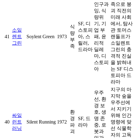
인구과
족으로 붕
잉, 식
괴 직전의
량위
미래 사회
SF, 디
기, 기
에서, 탐사
식
소일
스토피
업 부
관 토머스
량
41
렌트
Soylent Green
1973
아, 스
패, 윤
랜돌프가
부
그린
릴러,
리적
소일렌트
족
드라마
딜레
그린의 충
마, 디
격적 진실
스토피
을 밝혀내
아
는 SF 디스
토피아 드
라마
지구의 마
우주
지막 숲을
선, 환
우주선에
경 보
서 지키기
환
호, 생
싸일
위해 인간
경
SF, 드
명 존
40
런트
Silent Running
1972
명령에 맞
파
라마
중, 로
러닝
선 식물학
괴
봇과
자의 고독
인간,