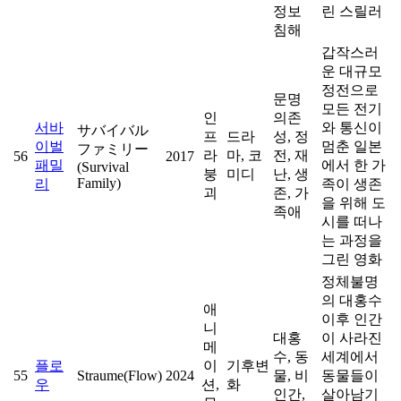
정보
린 스릴러
침해
갑작스러
운 대규모
정전으로
문명
모든 전기
인
의존
서바
와 통신이
サバイバル
프
드라
성, 정
이벌
멈춘 일본
ファミリー
라
마, 코
전, 재
56
2017
패밀
에서 한 가
(Survival
붕
미디
난, 생
Family)
리
족이 생존
괴
존, 가
을 위해 도
족애
시를 떠나
는 과정을
그린 영화
정체불명
의 대홍수
애
이후 인간
니
대홍
이 사라진
메
수, 동
세계에서
플로
이
기후변
55
Straume(Flow)
2024
물, 비
동물들이
우
션,
화
인간,
살아남기