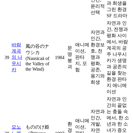
과 희생을
윤리적
그린 환경
선택
SF 드라마
자연과 인
간, 전쟁과
자연과
평화 사이
인간,
에서, 바람
바람
애니메
환경보
風の谷のナ
문
계곡의 공
계곡
이션,
호, 전
ウシカ
명
주 나우시
의 나
판타
쟁과
39
1984
(Nausicaä of
붕
카가 생명
우시
지, 모
평화,
the Valley of
괴
과 공존의
the Wind)
카
험
공존,
길을 찾는
용기와
환경 판타
희생
지 애니메
이션
자연과 인
간의 끝없
자연과
는 충돌 속
인간,
에서, 한 소
애니메
환
개발,
년과 한 소
모노
もののけ姫
이션,
경
자연
녀가 증오