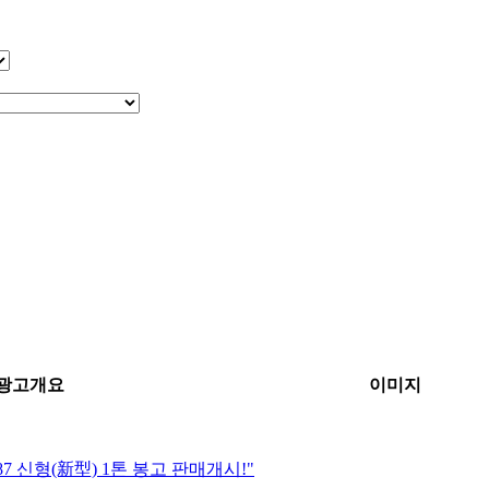
광고개요
이미지
87 신형(新型) 1톤 봉고 판매개시!"