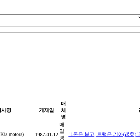
매
회사명
게재일
체
명
매
일
a motors)
"1톤은 봉고, 트럭은 기아(起亞) '
1987-01-12
경