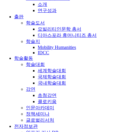
소개
연구성과
출판
학술도서
모빌리티인문학 총서
디아스포라 휴머니티즈 총서
학술지
Mobility Humanities
IDCC
학술활동
학술대회
세계학술대회
국제학술대회
국내학술대회
강연
초청강연
콜로키움
인문아카데미
정책세미나
글로벌리서처
전자정보관