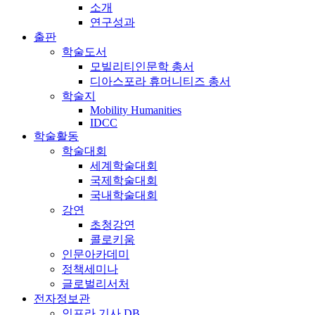
소개
연구성과
출판
학술도서
모빌리티인문학 총서
디아스포라 휴머니티즈 총서
학술지
Mobility Humanities
IDCC
학술활동
학술대회
세계학술대회
국제학술대회
국내학술대회
강연
초청강연
콜로키움
인문아카데미
정책세미나
글로벌리서처
전자정보관
인프라 기사 DB