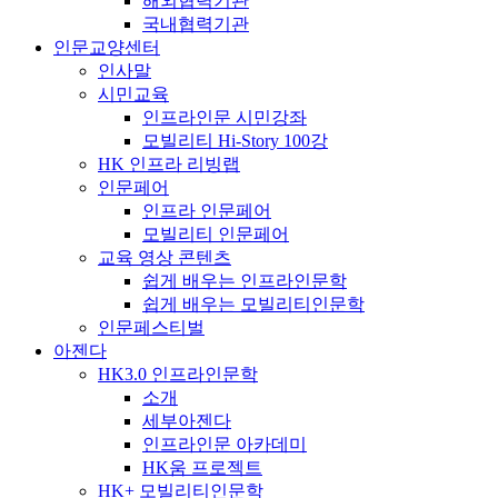
해외협력기관
국내협력기관
인문교양센터
인사말
시민교육
인프라인문 시민강좌
모빌리티 Hi-Story 100강
HK 인프라 리빙랩
인문페어
인프라 인문페어
모빌리티 인문페어
교육 영상 콘텐츠
쉽게 배우는 인프라인문학
쉽게 배우는 모빌리티인문학
인문페스티벌
아젠다
HK3.0 인프라인문학
소개
세부아젠다
인프라인문 아카데미
HK움 프로젝트
HK+ 모빌리티인문학