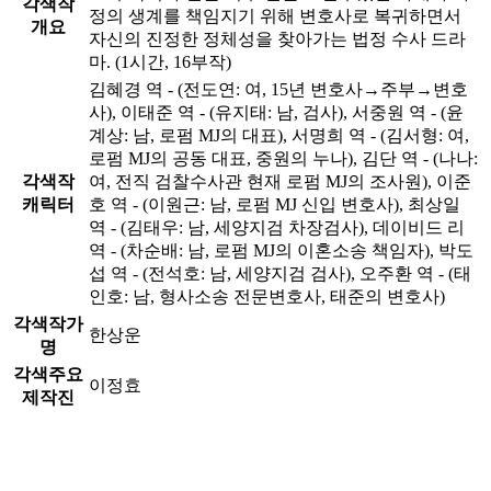
각색작
정의 생계를 책임지기 위해 변호사로 복귀하면서
개요
자신의 진정한 정체성을 찾아가는 법정 수사 드라
마. (1시간, 16부작)
김혜경 역 - (전도연: 여, 15년 변호사→주부→변호
사), 이태준 역 - (유지태: 남, 검사), 서중원 역 - (윤
계상: 남, 로펌 MJ의 대표), 서명희 역 - (김서형: 여,
로펌 MJ의 공동 대표, 중원의 누나), 김단 역 - (나나:
각색작
여, 전직 검찰수사관 현재 로펌 MJ의 조사원), 이준
캐릭터
호 역 - (이원근: 남, 로펌 MJ 신입 변호사), 최상일
역 - (김태우: 남, 세양지검 차장검사), 데이비드 리
역 - (차순배: 남, 로펌 MJ의 이혼소송 책임자), 박도
섭 역 - (전석호: 남, 세양지검 검사), 오주환 역 - (태
인호: 남, 형사소송 전문변호사, 태준의 변호사)
각색작가
한상운
명
각색주요
이정효
제작진