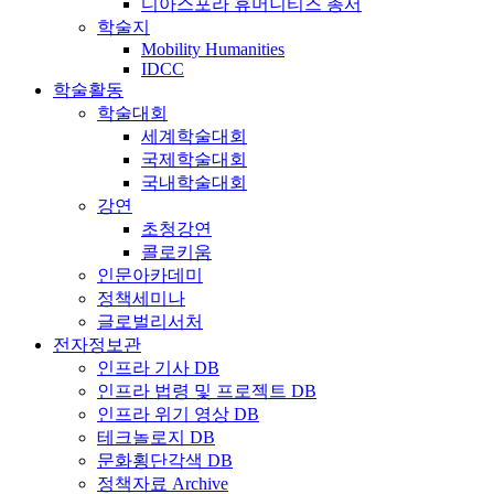
디아스포라 휴머니티즈 총서
학술지
Mobility Humanities
IDCC
학술활동
학술대회
세계학술대회
국제학술대회
국내학술대회
강연
초청강연
콜로키움
인문아카데미
정책세미나
글로벌리서처
전자정보관
인프라 기사 DB
인프라 법령 및 프로젝트 DB
인프라 위기 영상 DB
테크놀로지 DB
문화횡단각색 DB
정책자료 Archive