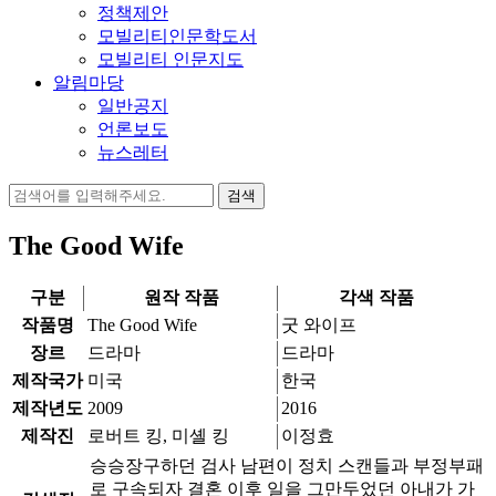
정책제안
모빌리티인문학도서
모빌리티 인문지도
알림마당
일반공지
언론보도
뉴스레터
검
색:
The Good Wife
구분
원작 작품
각색 작품
작품명
The Good Wife
굿 와이프
장르
드라마
드라마
제작국가
미국
한국
제작년도
2009
2016
제작진
로버트 킹, 미셸 킹
이정효
승승장구하던 검사 남편이 정치 스캔들과 부정부패
로 구속되자 결혼 이후 일을 그만두었던 아내가 가