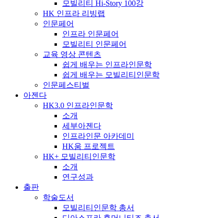
모빌리티 Hi-Story 100강
HK 인프라 리빙랩
인문페어
인프라 인문페어
모빌리티 인문페어
교육 영상 콘텐츠
쉽게 배우는 인프라인문학
쉽게 배우는 모빌리티인문학
인문페스티벌
아젠다
HK3.0 인프라인문학
소개
세부아젠다
인프라인문 아카데미
HK움 프로젝트
HK+ 모빌리티인문학
소개
연구성과
출판
학술도서
모빌리티인문학 총서
디아스포라 휴머니티즈 총서