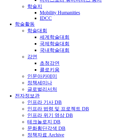
학술지
Mobility Humanities
IDCC
학술활동
학술대회
세계학술대회
국제학술대회
국내학술대회
강연
초청강연
콜로키움
인문아카데미
정책세미나
글로벌리서처
전자정보관
인프라 기사 DB
인프라 법령 및 프로젝트 DB
인프라 위기 영상 DB
테크놀로지 DB
문화횡단각색 DB
정책자료 Archive