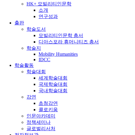
HK+ 모빌리티인문학
소개
연구성과
출판
학술도서
모빌리티인문학 총서
디아스포라 휴머니티즈 총서
학술지
Mobility Humanities
IDCC
학술활동
학술대회
세계학술대회
국제학술대회
국내학술대회
강연
초청강연
콜로키움
인문아카데미
정책세미나
글로벌리서처
전자정보관