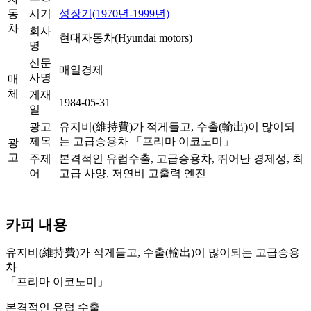
동
시기
성장기(1970년-1999년)
차
회사
현대자동차(Hyundai motors)
명
신문
매일경제
사명
매
체
게재
1984-05-31
일
광고
유지비(維持費)가 적게들고, 수출(輸出)이 많이되
제목
는 고급승용차 「프리마 이코노미」
광
고
주제
본격적인 유럽수출, 고급승용차, 뛰어난 경제성, 최
어
고급 사양, 저연비 고출력 엔진
카피 내용
유지비(維持費)가 적게들고, 수출(輸出)이 많이되는 고급승용
차
「프리마 이코노미」
본격적인 유럽 수출