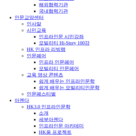
해외협력기관
국내협력기관
인문교양센터
인사말
시민교육
인프라인문 시민강좌
모빌리티 Hi-Story 100강
HK 인프라 리빙랩
인문페어
인프라 인문페어
모빌리티 인문페어
교육 영상 콘텐츠
쉽게 배우는 인프라인문학
쉽게 배우는 모빌리티인문학
인문페스티벌
아젠다
HK3.0 인프라인문학
소개
세부아젠다
인프라인문 아카데미
HK움 프로젝트