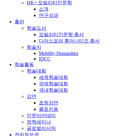
HK+ 모빌리티인문학
소개
연구성과
출판
학술도서
모빌리티인문학 총서
디아스포라 휴머니티즈 총서
학술지
Mobility Humanities
IDCC
학술활동
학술대회
세계학술대회
국제학술대회
국내학술대회
강연
초청강연
콜로키움
인문아카데미
정책세미나
글로벌리서처
전자정보관