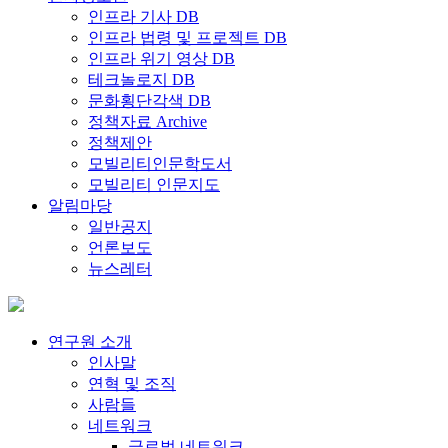
인프라 기사 DB
인프라 법령 및 프로젝트 DB
인프라 위기 영상 DB
테크놀로지 DB
문화횡단각색 DB
정책자료 Archive
정책제안
모빌리티인문학도서
모빌리티 인문지도
알림마당
일반공지
언론보도
뉴스레터
연구원 소개
인사말
연혁 및 조직
사람들
네트워크
글로벌 네트워크