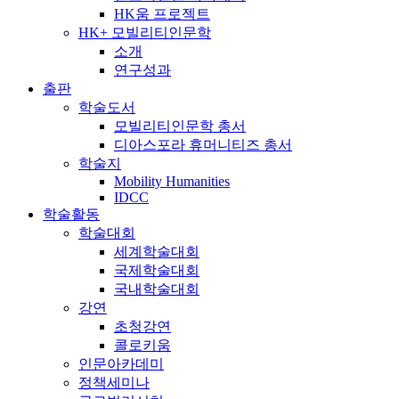
HK움 프로젝트
HK+ 모빌리티인문학
소개
연구성과
출판
학술도서
모빌리티인문학 총서
디아스포라 휴머니티즈 총서
학술지
Mobility Humanities
IDCC
학술활동
학술대회
세계학술대회
국제학술대회
국내학술대회
강연
초청강연
콜로키움
인문아카데미
정책세미나