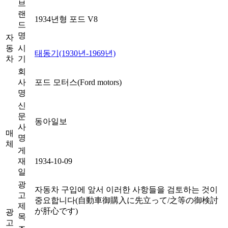
브
랜
1934년형 포드 V8
드
명
자
동
시
태동기(1930년-1969년)
차
기
회
사
포드 모터스(Ford motors)
명
신
문
동아일보
사
매
명
체
게
재
1934-10-09
일
광
자동차 구입에 앞서 이러한 사항들을 검토하는 것이
고
중요합니다(自動車御購入に先立って/之等の御検討
제
が肝心です)
광
목
고