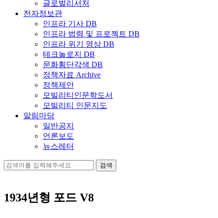
글로벌리서처
전자정보관
인프라 기사 DB
인프라 법령 및 프로젝트 DB
인프라 위기 영상 DB
테크놀로지 DB
문화횡단각색 DB
정책자료 Archive
정책제안
모빌리티인문학도서
모빌리티 인문지도
알림마당
일반공지
언론보도
뉴스레터
검
색:
1934년형 포드 V8