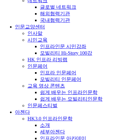
네트워크
글로벌 네트워크
해외협력기관
국내협력기관
인문교양센터
인사말
시민교육
인프라인문 시민강좌
모빌리티 Hi-Story 100강
HK 인프라 리빙랩
인문페어
인프라 인문페어
모빌리티 인문페어
교육 영상 콘텐츠
쉽게 배우는 인프라인문학
쉽게 배우는 모빌리티인문학
인문페스티벌
아젠다
HK3.0 인프라인문학
소개
세부아젠다
인프라인문 아카데미