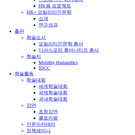
HK움 프로젝트
HK+ 모빌리티인문학
소개
연구성과
출판
학술도서
모빌리티인문학 총서
디아스포라 휴머니티즈 총서
학술지
Mobility Humanities
IDCC
학술활동
학술대회
세계학술대회
국제학술대회
국내학술대회
강연
초청강연
콜로키움
인문아카데미
정책세미나