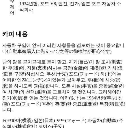
주
1934년형, 포드 V8, 엔진, 진가, 일본 포드 자동차 주
제
식회사
어
카피 내용
자동차 구입에 앞서 이러한 사항들을 검토하는 것이 중요합니
다(自動車御購入に先立って/之等の御検討が肝心です)
남의 말을 곧이곧대로 듣지 말고, 자기(自己)가 잘 조사(調査)
한 후(後)에, 지불(支拂)하시는 금전(金錢)에 대(對)한 가치(價
値)를 구(求)하십시오. 우선(于先) 포드(フォード) 하(下)에는
어떠한 엔진(エンヂン)이었는가 보아두고, 후(後)에 시승(試
乘)을 하시도록 권(勸)합니다. 모든 사실(事實)을 종합(綜合)하
여 차(車)의 선택(選擇)을 그르치지 말 것입니다. 그리해야만
진가(眞價)를 얻는 것입니다. 이하(以下)는 1934년형(年型) 신
(新) 포드(フォード) V-8에 관(關)한 중요(重要)한 특장(特長)입
니다.
요코하마(横濱) 일본(日本) 포드(フォード) 자동차(自動車) 주
식회사(株式會社) 코야스(子安)