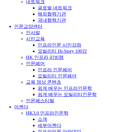
네트워크
글로벌 네트워크
해외협력기관
국내협력기관
인문교양센터
인사말
시민교육
인프라인문 시민강좌
모빌리티 Hi-Story 100강
HK 인프라 리빙랩
인문페어
인프라 인문페어
모빌리티 인문페어
교육 영상 콘텐츠
쉽게 배우는 인프라인문학
쉽게 배우는 모빌리티인문학
인문페스티벌
아젠다
HK3.0 인프라인문학
소개
세부아젠다
인프라인문 아카데미