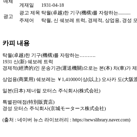
매체
게재일
1931-04-18
광고 제목
탁월(卓越)한 기구(機構)를 자랑하는..........
광고
주제어
탁월, 신 쉐보레 트럭, 경제적, 상업용, 경성
카피 내용
탁월(卓越)한 기구(機構)를 자랑하는……….
1931 신(新) 쉐보레 트럭
경제적(經濟的)인 운송기관(運送機關)으로는 본(本) 차(車)가 제
상업용(商業用) 쉐보레는 ￥1,41000이상(以上) 오사카 도(大阪渡
일본(日本) 제너럴 모터스 주식회사(株式会社)
특별판매점(特別販賣店)
경성 모터스 주식회사(京城モータース株式会社)
(출처 : 네이버 뉴스 라이브러리 : https://newslibrary.naver.com)