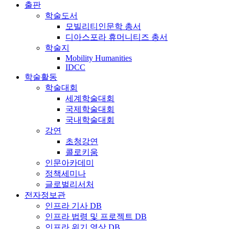
출판
학술도서
모빌리티인문학 총서
디아스포라 휴머니티즈 총서
학술지
Mobility Humanities
IDCC
학술활동
학술대회
세계학술대회
국제학술대회
국내학술대회
강연
초청강연
콜로키움
인문아카데미
정책세미나
글로벌리서처
전자정보관
인프라 기사 DB
인프라 법령 및 프로젝트 DB
인프라 위기 영상 DB