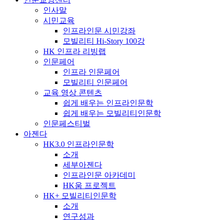
인사말
시민교육
인프라인문 시민강좌
모빌리티 Hi-Story 100강
HK 인프라 리빙랩
인문페어
인프라 인문페어
모빌리티 인문페어
교육 영상 콘텐츠
쉽게 배우는 인프라인문학
쉽게 배우는 모빌리티인문학
인문페스티벌
아젠다
HK3.0 인프라인문학
소개
세부아젠다
인프라인문 아카데미
HK움 프로젝트
HK+ 모빌리티인문학
소개
연구성과