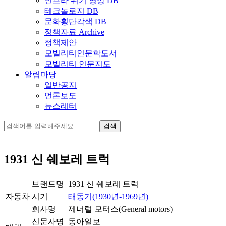
인프라 위기 영상 DB
테크놀로지 DB
문화횡단각색 DB
정책자료 Archive
정책제안
모빌리티인문학도서
모빌리티 인문지도
알림마당
일반공지
언론보도
뉴스레터
검
색:
1931 신 쉐보레 트럭
브랜드명
1931 신 쉐보레 트럭
자동차
시기
태동기(1930년-1969년)
회사명
제너럴 모터스(General motors)
신문사명
동아일보