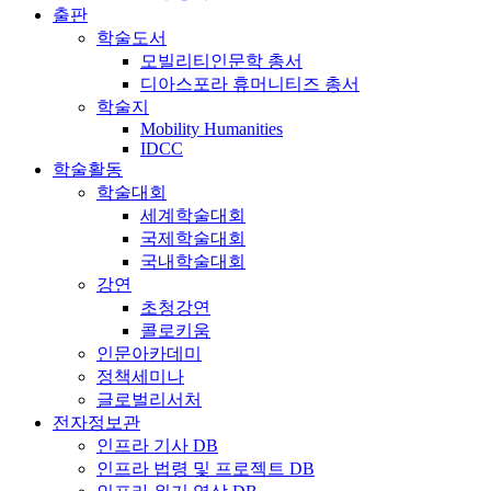
출판
학술도서
모빌리티인문학 총서
디아스포라 휴머니티즈 총서
학술지
Mobility Humanities
IDCC
학술활동
학술대회
세계학술대회
국제학술대회
국내학술대회
강연
초청강연
콜로키움
인문아카데미
정책세미나
글로벌리서처
전자정보관
인프라 기사 DB
인프라 법령 및 프로젝트 DB