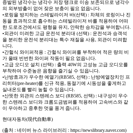
증발된 냉각수는 냉각수 저장 탱크로 이송 보존되므로 냉각수
의 외부방출이 없어 잦은 보충이 필요 없읍니다.
•로링을 방지하는 스테빌라이저 바(선택) : 차체의 로링이나 진
동을 효과적으로 흡수하는 스테빌라이저 바를 적용하여 어떠
한 도로조건에서도 평형을 유지, 안락한 승차감을 부여합니다.
•외관이 미려한 고급 운전석 분리대 (선택) : 운전석과 승객석
을 분리한 운전석 분리대는 특수 재질을 사용, 외관이 미려합
니다.
•간헐식 와이퍼적용 : 간헐식 와이퍼를 부착하여 적은 량의 비
가 올때 빈번한 와이퍼 작동이 필요 없읍니다.
•고급 오디오 설치 (선택) : 출력 40W의 고성능 고급 오디오를
부착하여 수준높은 음향을 즐기실 수 있읍니다.
•난방효과가 우수한 예열기(RB585, 선택) : 난방예열장치인 프
리히터(pre-heater)를 신규 적용, 동절기에 시동성을 좋게하고
실내온도를 빨리 높힐 수 있읍니다.
•산뜻한 외관의 스텐레스 보디 (RB585, 선택) : 내구성이 우수
한 스텐레스 보디와 크롬도금범퍼를 적용하여 고속버스와 같
이 우아하고 중후한 멋을 풍겨 줍니다.
현대자동차(現代自動車)
(출처 : 네이버 뉴스 라이브러리 : https://newslibrary.naver.com)