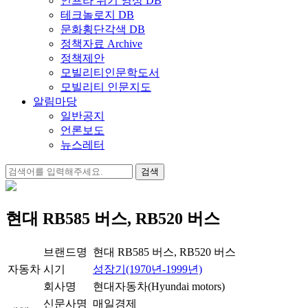
인프라 위기 영상 DB
테크놀로지 DB
문화횡단각색 DB
정책자료 Archive
정책제안
모빌리티인문학도서
모빌리티 인문지도
알림마당
일반공지
언론보도
뉴스레터
검
색:
현대 RB585 버스, RB520 버스
브랜드명
현대 RB585 버스, RB520 버스
자동차
시기
성장기(1970년-1999년)
회사명
현대자동차(Hyundai motors)
신문사명
매일경제