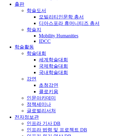
출판
학술도서
모빌리티인문학 총서
디아스포라 휴머니티즈 총서
학술지
Mobility Humanities
IDCC
학술활동
학술대회
세계학술대회
국제학술대회
국내학술대회
강연
초청강연
콜로키움
인문아카데미
정책세미나
글로벌리서처
전자정보관
인프라 기사 DB
인프라 법령 및 프로젝트 DB