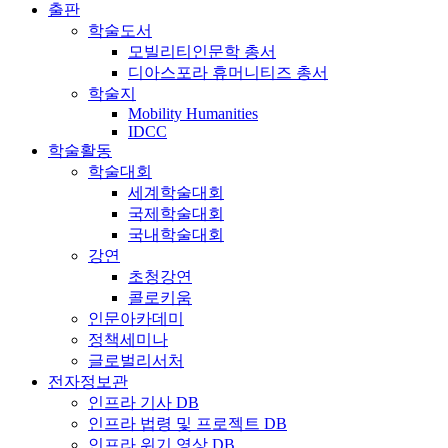
출판
학술도서
모빌리티인문학 총서
디아스포라 휴머니티즈 총서
학술지
Mobility Humanities
IDCC
학술활동
학술대회
세계학술대회
국제학술대회
국내학술대회
강연
초청강연
콜로키움
인문아카데미
정책세미나
글로벌리서처
전자정보관
인프라 기사 DB
인프라 법령 및 프로젝트 DB
인프라 위기 영상 DB