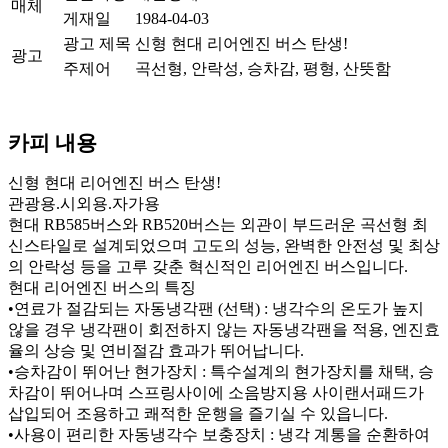
매체
게재일
1984-04-03
광고 제목
신형 현대 리어엔진 버스 탄생!
광고
주제어
곡선형, 안락성, 승차감, 평형, 산뜻함
카피 내용
신형 현대 리어엔진 버스 탄생!
관광용.시외용.자가용
현대 RB585버스와 RB520버스는 외관이 부드러운 곡선형 최
신스타일로 설계되었으며 고도의 성능, 완벽한 안전성 및 최상
의 안락성 등을 고루 갖춘 혁신적인 리어엔진 버스입니다.
현대 리어엔진 버스의 특징
•연료가 절감되는 자동냉각팬 (선택) : 냉각수의 온도가 높지
않을 경우 냉각팬이 회전하지 않는 자동냉각팬을 적용, 엔진효
율의 상승 및 연비절감 효과가 뛰어납니다.
•승차감이 뛰어난 현가장치 : 특수설계의 현가장치를 채택, 승
차감이 뛰어나며 스프링사이에 소음방지용 사이랜서패드가
삽입되어 조용하고 쾌적한 운행을 즐기실 수 있읍니다.
•사용이 편리한 자동냉각수 보충장치 : 냉각 계통을 순환하여