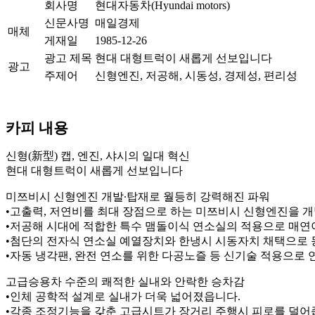
회사명
현대자동차(Hyundai motors)
신문사명
매일경제
매체
게재일
1985-12-26
광고 제목
현대 대형트럭이 새롭게 선보입니다
광고
주제어
신형엔진, 저공해, 시동성, 경제성, 편리성
카피 내용
신형(新型) 캡, 엔진, 샤시의 일대 혁신
현대 대형트럭이 새롭게 선보입니다
미쯔비시 신형엔진 개발∙탑재로 월등히 강력해진 파워
•고출력, 저연비를 최대 장점으로 하는 미쯔비시 신형엔진을 
•저공해 시대에 적합한 특수 맴돌이식 연소실의 적용으로 매연
•첨단의 전자식 연소실 예열장치와 한냉시 시동자치 채택으로 
•자동 냉각팬, 완전 연소를 위한 다공노즐 등 신기술 적용으
고급승용차 수준의 쾌적한 실내와 안락한 승차감
•인체 공학적 설계로 실내가 더욱 넓어졌읍니다.
•각종 조정기능을 갖춘 고급시트가 장거리 주행시 피로를 덜어