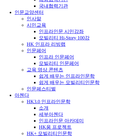
국내협력기관
인문교양센터
인사말
시민교육
인프라인문 시민강좌
모빌리티 Hi-Story 100강
HK 인프라 리빙랩
인문페어
인프라 인문페어
모빌리티 인문페어
교육 영상 콘텐츠
쉽게 배우는 인프라인문학
쉽게 배우는 모빌리티인문학
인문페스티벌
아젠다
HK3.0 인프라인문학
소개
세부아젠다
인프라인문 아카데미
HK움 프로젝트
HK+ 모빌리티인문학