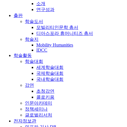
소개
연구성과
출판
학술도서
모빌리티인문학 총서
디아스포라 휴머니티즈 총서
학술지
Mobility Humanities
IDCC
학술활동
학술대회
세계학술대회
국제학술대회
국내학술대회
강연
초청강연
콜로키움
인문아카데미
정책세미나
글로벌리서처
전자정보관
인프라 기사 DB