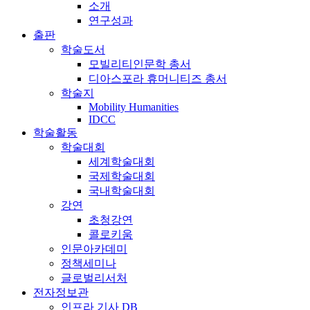
소개
연구성과
출판
학술도서
모빌리티인문학 총서
디아스포라 휴머니티즈 총서
학술지
Mobility Humanities
IDCC
학술활동
학술대회
세계학술대회
국제학술대회
국내학술대회
강연
초청강연
콜로키움
인문아카데미
정책세미나
글로벌리서처
전자정보관
인프라 기사 DB