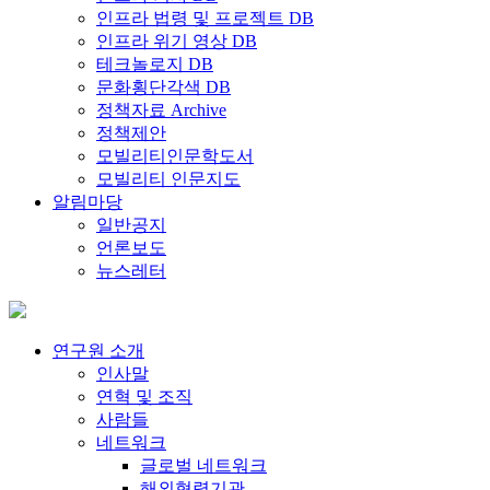
인프라 법령 및 프로젝트 DB
인프라 위기 영상 DB
테크놀로지 DB
문화횡단각색 DB
정책자료 Archive
정책제안
모빌리티인문학도서
모빌리티 인문지도
알림마당
일반공지
언론보도
뉴스레터
연구원 소개
인사말
연혁 및 조직
사람들
네트워크
글로벌 네트워크
해외협력기관