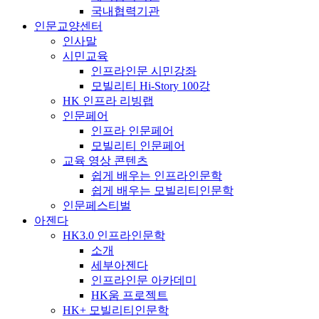
국내협력기관
인문교양센터
인사말
시민교육
인프라인문 시민강좌
모빌리티 Hi-Story 100강
HK 인프라 리빙랩
인문페어
인프라 인문페어
모빌리티 인문페어
교육 영상 콘텐츠
쉽게 배우는 인프라인문학
쉽게 배우는 모빌리티인문학
인문페스티벌
아젠다
HK3.0 인프라인문학
소개
세부아젠다
인프라인문 아카데미
HK움 프로젝트
HK+ 모빌리티인문학