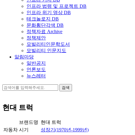
인프라 법령 및 프로젝트 DB
인프라 위기 영상 DB
테크놀로지 DB
문화횡단각색 DB
정책자료 Archive
정책제안
모빌리티인문학도서
모빌리티 인문지도
알림마당
일반공지
언론보도
뉴스레터
검
색:
현대 트럭
브랜드명
현대 트럭
자동차
시기
성장기(1970년-1999년)