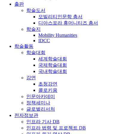
출판
학술도서
모빌리티인문학 총서
디아스포라 휴머니티즈 총서
학술지
Mobility Humanities
IDCC
학술활동
학술대회
세계학술대회
국제학술대회
국내학술대회
강연
초청강연
콜로키움
인문아카데미
정책세미나
글로벌리서처
전자정보관
인프라 기사 DB
인프라 법령 및 프로젝트 DB