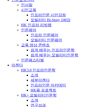
인사말
시민교육
인프라인문 시민강좌
모빌리티 Hi-Story 100강
HK 인프라 리빙랩
인문페어
인프라 인문페어
모빌리티 인문페어
교육 영상 콘텐츠
쉽게 배우는 인프라인문학
쉽게 배우는 모빌리티인문학
인문페스티벌
아젠다
HK3.0 인프라인문학
소개
세부아젠다
인프라인문 아카데미
HK움 프로젝트
HK+ 모빌리티인문학
소개
연구성과