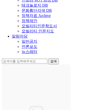
인프라 위기 영상 DB
테크놀로지 DB
문화횡단각색 DB
정책자료 Archive
정책제안
모빌리티인문학도서
모빌리티 인문지도
알림마당
일반공지
언론보도
뉴스레터
검
색: