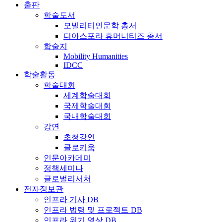
출판
학술도서
모빌리티인문학 총서
디아스포라 휴머니티즈 총서
학술지
Mobility Humanities
IDCC
학술활동
학술대회
세계학술대회
국제학술대회
국내학술대회
강연
초청강연
콜로키움
인문아카데미
정책세미나
글로벌리서처
전자정보관
인프라 기사 DB
인프라 법령 및 프로젝트 DB
인프라 위기 영상 DB