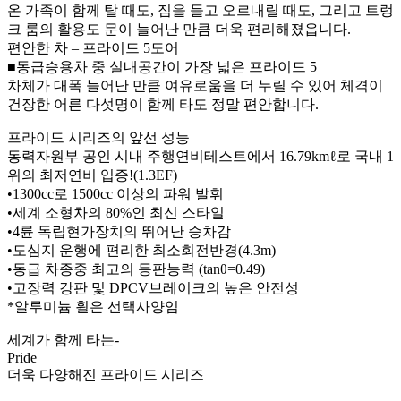
온 가족이 함께 탈 때도, 짐을 들고 오르내릴 때도, 그리고 트렁
크 룸의 활용도 문이 늘어난 만큼 더욱 편리해졌읍니다.
편안한 차 – 프라이드 5도어
■동급승용차 중 실내공간이 가장 넓은 프라이드 5
차체가 대폭 늘어난 만큼 여유로움을 더 누릴 수 있어 체격이
건장한 어른 다섯명이 함께 타도 정말 편안합니다.
프라이드 시리즈의 앞선 성능
동력자원부 공인 시내 주행연비테스트에서 16.79kmℓ로 국내 1
위의 최저연비 입증!(1.3EF)
•1300cc로 1500cc 이상의 파워 발휘
•세계 소형차의 80%인 최신 스타일
•4륜 독립현가장치의 뛰어난 승차감
•도심지 운행에 편리한 최소회전반경(4.3m)
•동급 차종중 최고의 등판능력 (tanθ=0.49)
•고장력 강판 및 DPCV브레이크의 높은 안전성
*알루미늄 휠은 선택사양임
세계가 함께 타는-
Pride
더욱 다양해진 프라이드 시리즈