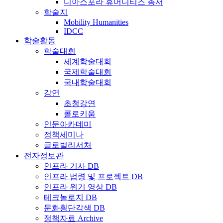
디아스포라 휴머니티즈 총서
학술지
Mobility Humanities
IDCC
학술활동
학술대회
세계학술대회
국제학술대회
국내학술대회
강연
초청강연
콜로키움
인문아카데미
정책세미나
글로벌리서처
전자정보관
인프라 기사 DB
인프라 법령 및 프로젝트 DB
인프라 위기 영상 DB
테크놀로지 DB
문화횡단각색 DB
정책자료 Archive