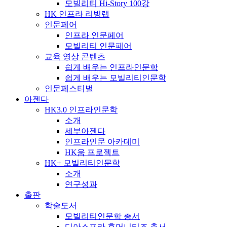
모빌리티 Hi-Story 100강
HK 인프라 리빙랩
인문페어
인프라 인문페어
모빌리티 인문페어
교육 영상 콘텐츠
쉽게 배우는 인프라인문학
쉽게 배우는 모빌리티인문학
인문페스티벌
아젠다
HK3.0 인프라인문학
소개
세부아젠다
인프라인문 아카데미
HK움 프로젝트
HK+ 모빌리티인문학
소개
연구성과
출판
학술도서
모빌리티인문학 총서
디아스포라 휴머니티즈 총서