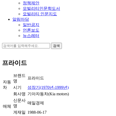
정책제안
모빌리티인문학도서
모빌리티 인문지도
알림마당
일반공지
언론보도
뉴스레터
검
색:
프라이드
브랜드
프라이드
명
자동
차
시기
성장기(1970년-1999년)
회사명
기아자동차(Kia motors)
신문사
매일경제
명
매체
게재일
1988-06-17