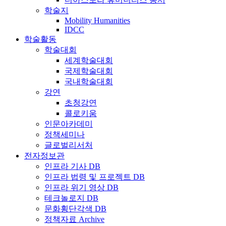
학술지
Mobility Humanities
IDCC
학술활동
학술대회
세계학술대회
국제학술대회
국내학술대회
강연
초청강연
콜로키움
인문아카데미
정책세미나
글로벌리서처
전자정보관
인프라 기사 DB
인프라 법령 및 프로젝트 DB
인프라 위기 영상 DB
테크놀로지 DB
문화횡단각색 DB
정책자료 Archive