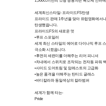
1,500cc미만의 소형 승용차는 특소세 인
세계최신스타일- 프라이드FS탄생
프라이드 판매 1주년을 맞아 유럽영화에서나
탄생했읍니다.
프라이드FS의 새로운 멋
•루프 스포일러
세계 최신 스타일의 에어로 다이나믹 루프 
극소화 시켰읍니다.
•후면의 세련미를 더해주는 리어 피니셔
•차내에서 스위치로 조작되는 전자동 파워 
•사이드 도어트림 및 암레스트의 고급화
•높은 품격을 더해주는 틴티드 글래스
•바디칼라와 동일색상의 칼라범퍼
세계가 함께 타는-
Pride