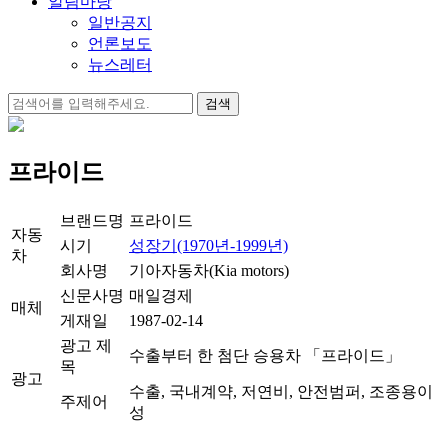
알림마당
일반공지
언론보도
뉴스레터
검
색:
프라이드
브랜드명
프라이드
자동
시기
성장기(1970년-1999년)
차
회사명
기아자동차(Kia motors)
신문사명
매일경제
매체
게재일
1987-02-14
광고 제
수출부터 한 첨단 승용차 「프라이드」
목
광고
수출, 국내계약, 저연비, 안전범퍼, 조종용이
주제어
성