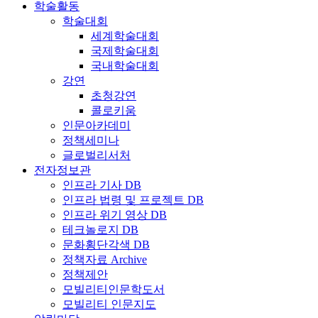
학술활동
학술대회
세계학술대회
국제학술대회
국내학술대회
강연
초청강연
콜로키움
인문아카데미
정책세미나
글로벌리서처
전자정보관
인프라 기사 DB
인프라 법령 및 프로젝트 DB
인프라 위기 영상 DB
테크놀로지 DB
문화횡단각색 DB
정책자료 Archive
정책제안
모빌리티인문학도서
모빌리티 인문지도