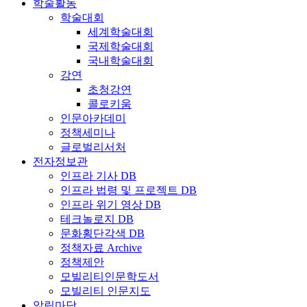
학술활동
학술대회
세계학술대회
국제학술대회
국내학술대회
강연
초청강연
콜로키움
인문아카데미
정책세미나
글로벌리서처
전자정보관
인프라 기사 DB
인프라 법령 및 프로젝트 DB
인프라 위기 영상 DB
테크놀로지 DB
문화횡단각색 DB
정책자료 Archive
정책제안
모빌리티인문학도서
모빌리티 인문지도
알림마당