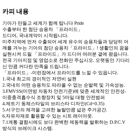
카피 내용
기아가 만들고 세계가 함께 탑니다 Pride
수출부터 한 첨단 승용차 「프라이드」
드디어, 국내계약이 시작됩니다.
미주지역에 먼저 수출되어 세계 유수의 승용차들과 당당히 어
깨를 겨누는 기아의 첨단 승용차「프라이드」! 생활인의 꿈을
실현시켜 드릴 「프라이드」가 드디어 여러분 곁에 왔읍니다.
전국 기아지점 및 영업소로 전화만 주십시오. 오랫동안 기다리
신 만큼 커다란 만족을 드립니다.
「프라이드」-이런점에서 프라이드를 느낄 수 있읍니다.
1.국내 최고의 경이적인 저연비 실현
2.국내의 어떤 승용차도 따라올 수 없는 순발력 및 가속성능.
3.FMVSS(미연방 자동차 안전기준)에 맞춘 세계적인 안전성-
이중충격흡수식 조향장치 및 5마일 대형 안전범퍼
4.제트기 동체스타일의 브리스타 디자인(Cd=0.35)
5.서구인의 체격을 고려한 놀랄만큼 넓은 주거공간.
6.자유자재로 활용할 수 있는 시트 레이아웃.
7.1계통 결함시에도 보다 완벽한 제동력을 발휘하는 D.P.C.V
방식의 브레이크 시스템.