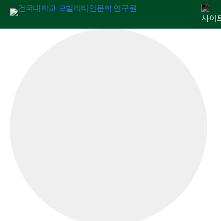
Skip
연구원 소개
인문교양센터
아젠다
출판
학술활동
전자정보관
알림마당
to
content