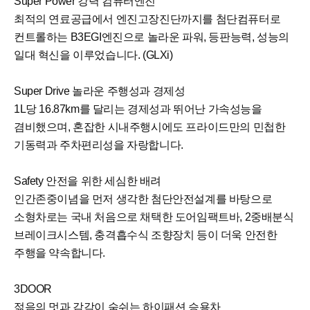
Super Power 강력 컴퓨터엔진
최적의 연료공급에서 엔진고장진단까지를 첨단컴퓨터로
컨트롤하는 B3EGI엔진으로 놀라운 파워, 등판능력, 성능의
일대 혁신을 이루었습니다. (GLXi)
Super Drive 놀라운 주행성과 경제성
1L당 16.87km를 달리는 경제성과 뛰어난 가속성능을
겸비했으며, 혼잡한 시내주행시에도 프라이드만의 민첩한
기동력과 주차편리성을 자랑합니다.
Safety 안전을 위한 세심한 배려
인간존중이념을 먼저 생각한 첨단안전설계를 바탕으로
소형차로는 국내 처음으로 채택한 도어임팩트바, 2중배분식
브레이크시스템, 충격흡수식 조향장치 등이 더욱 안전한
주행을 약속합니다.
3DOOR
젊음의 멋과 감각이 숨쉬는 하이패션 승용차