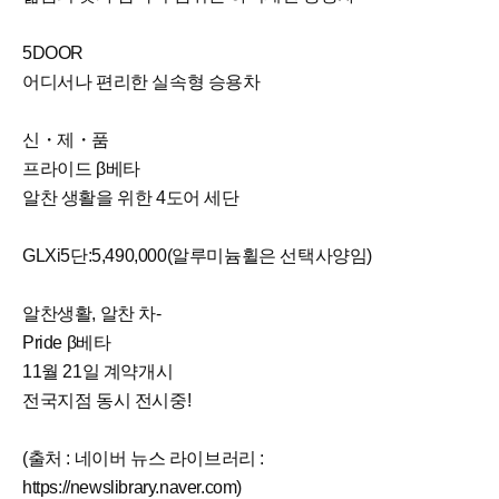
5DOOR
어디서나 편리한 실속형 승용차
신・제・품
프라이드 β베타
알찬 생활을 위한 4도어 세단
GLXi5단:5,490,000(알루미늄휠은 선택사양임)
알찬생활, 알찬 차-
Pride β베타
11월 21일 계약개시
전국지점 동시 전시중!
(출처 : 네이버 뉴스 라이브러리 :
https://newslibrary.naver.com)