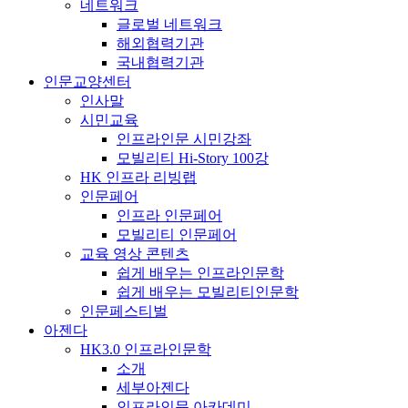
네트워크
글로벌 네트워크
해외협력기관
국내협력기관
인문교양센터
인사말
시민교육
인프라인문 시민강좌
모빌리티 Hi-Story 100강
HK 인프라 리빙랩
인문페어
인프라 인문페어
모빌리티 인문페어
교육 영상 콘텐츠
쉽게 배우는 인프라인문학
쉽게 배우는 모빌리티인문학
인문페스티벌
아젠다
HK3.0 인프라인문학
소개
세부아젠다
인프라인문 아카데미