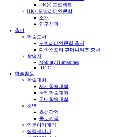
HK움 프로젝트
HK+ 모빌리티인문학
소개
연구성과
출판
학술도서
모빌리티인문학 총서
디아스포라 휴머니티즈 총서
학술지
Mobility Humanities
IDCC
학술활동
학술대회
세계학술대회
국제학술대회
국내학술대회
강연
초청강연
콜로키움
인문아카데미
정책세미나