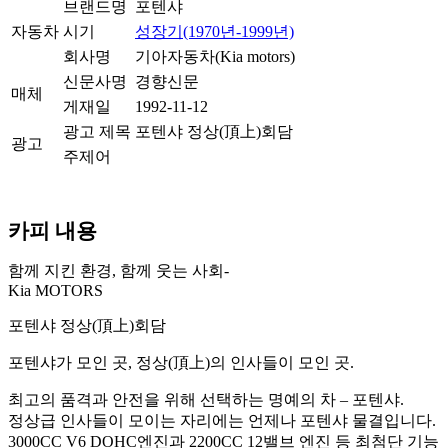
브랜드명
포텐샤
자동차
시기
성장기(1970년-1999년)
회사명
기아자동차(Kia motors)
신문사명
경향신문
매체
게재일
1992-11-12
광고 제목
포텐샤 정상(頂上)회담
광고
주제어
카피 내용
함께 지킨 환경, 함께 웃는 사회-
Kia MOTORS
포텐샤 정상(頂上)회담
포텐샤가 모인 곳, 정상(頂上)의 인사들이 모인 곳.
최고의 품격과 안전을 위해 선택하는 명예의 차 – 포텐샤.
정상급 인사들이 모이는 자리에는 언제나 포텐샤 물결입니다.
3000CC V6 DOHC엔진과 2200CC 12밸브 엔진 등 최첨단 기능