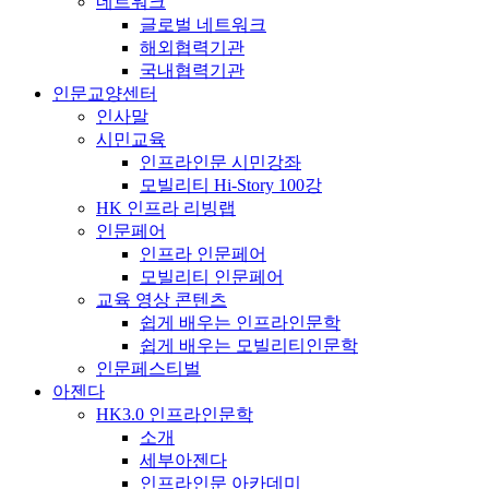
네트워크
글로벌 네트워크
해외협력기관
국내협력기관
인문교양센터
인사말
시민교육
인프라인문 시민강좌
모빌리티 Hi-Story 100강
HK 인프라 리빙랩
인문페어
인프라 인문페어
모빌리티 인문페어
교육 영상 콘텐츠
쉽게 배우는 인프라인문학
쉽게 배우는 모빌리티인문학
인문페스티벌
아젠다
HK3.0 인프라인문학
소개
세부아젠다
인프라인문 아카데미