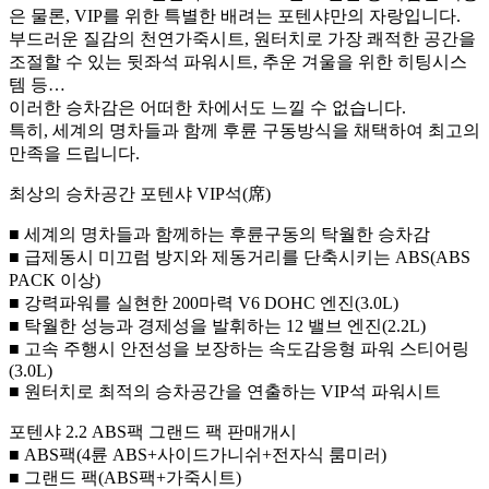
은 물론, VIP를 위한 특별한 배려는 포텐샤만의 자랑입니다.
부드러운 질감의 천연가죽시트, 원터치로 가장 쾌적한 공간을
조절할 수 있는 뒷좌석 파워시트, 추운 겨울을 위한 히팅시스
템 등…
이러한 승차감은 어떠한 차에서도 느낄 수 없습니다.
특히, 세계의 명차들과 함께 후륜 구동방식을 채택하여 최고의
만족을 드립니다.
최상의 승차공간 포텐샤 VIP석(席)
■ 세계의 명차들과 함께하는 후륜구동의 탁월한 승차감
■ 급제동시 미끄럼 방지와 제동거리를 단축시키는 ABS(ABS
PACK 이상)
■ 강력파워를 실현한 200마력 V6 DOHC 엔진(3.0L)
■ 탁월한 성능과 경제성을 발휘하는 12 밸브 엔진(2.2L)
■ 고속 주행시 안전성을 보장하는 속도감응형 파워 스티어링
(3.0L)
■ 원터치로 최적의 승차공간을 연출하는 VIP석 파워시트
포텐샤 2.2 ABS팩 그랜드 팩 판매개시
■ ABS팩(4륜 ABS+사이드가니쉬+전자식 룸미러)
■ 그랜드 팩(ABS팩+가죽시트)