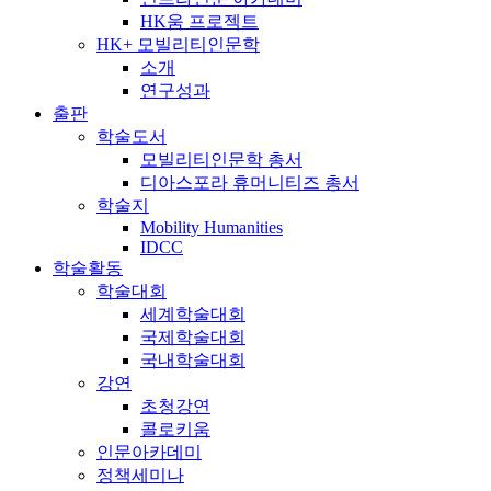
HK움 프로젝트
HK+ 모빌리티인문학
소개
연구성과
출판
학술도서
모빌리티인문학 총서
디아스포라 휴머니티즈 총서
학술지
Mobility Humanities
IDCC
학술활동
학술대회
세계학술대회
국제학술대회
국내학술대회
강연
초청강연
콜로키움
인문아카데미
정책세미나