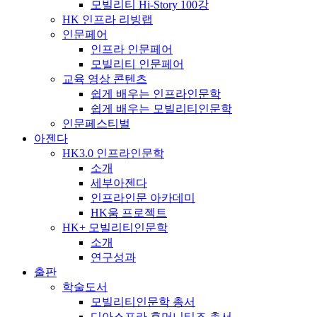
모빌리티 Hi-Story 100강
HK 인프라 리빙랩
인문페어
인프라 인문페어
모빌리티 인문페어
교육 영상 콘텐츠
쉽게 배우는 인프라인문학
쉽게 배우는 모빌리티인문학
인문페스티벌
아젠다
HK3.0 인프라인문학
소개
세부아젠다
인프라인문 아카데미
HK움 프로젝트
HK+ 모빌리티인문학
소개
연구성과
출판
학술도서
모빌리티인문학 총서
디아스포라 휴머니티즈 총서