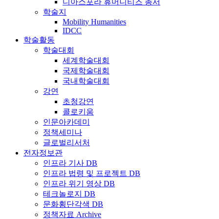
디아스포라 휴머니티즈 총서
학술지
Mobility Humanities
IDCC
학술활동
학술대회
세계학술대회
국제학술대회
국내학술대회
강연
초청강연
콜로키움
인문아카데미
정책세미나
글로벌리서처
전자정보관
인프라 기사 DB
인프라 법령 및 프로젝트 DB
인프라 위기 영상 DB
테크놀로지 DB
문화횡단각색 DB
정책자료 Archive