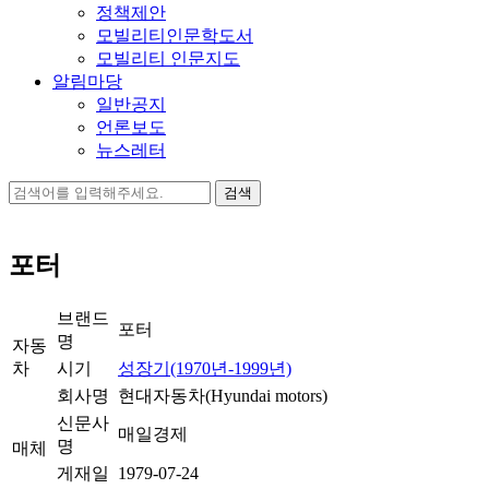
정책제안
모빌리티인문학도서
모빌리티 인문지도
알림마당
일반공지
언론보도
뉴스레터
검
색:
포터
브랜드
포터
명
자동
차
시기
성장기(1970년-1999년)
회사명
현대자동차(Hyundai motors)
신문사
매일경제
명
매체
게재일
1979-07-24