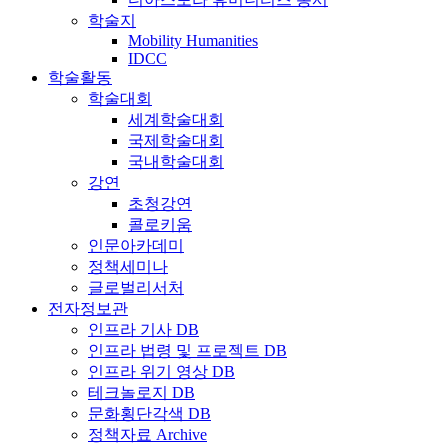
학술지
Mobility Humanities
IDCC
학술활동
학술대회
세계학술대회
국제학술대회
국내학술대회
강연
초청강연
콜로키움
인문아카데미
정책세미나
글로벌리서처
전자정보관
인프라 기사 DB
인프라 법령 및 프로젝트 DB
인프라 위기 영상 DB
테크놀로지 DB
문화횡단각색 DB
정책자료 Archive