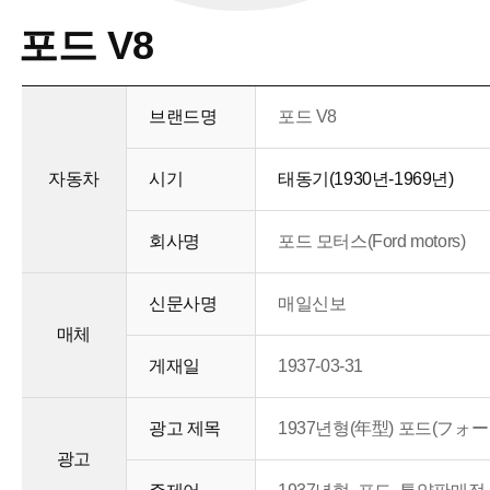
포드 V8
브랜드명
포드 V8
자동차
시기
태동기(1930년-1969년)
회사명
포드 모터스(Ford motors)
신문사명
매일신보
매체
게재일
1937-03-31
광고 제목
1937년형(年型) 포드(フォー
광고