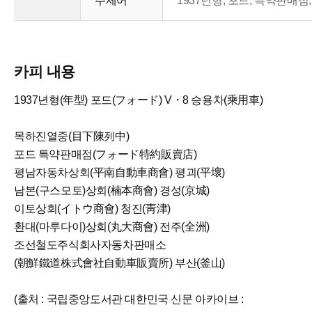
주제어
1937년형, 포드, 특약판매점,
카피 내용
1937년형(年型) 포드(フォード) V・8 승용차(乘用車)
목하진열중(目下陳列中)
포드 특약판매점(フォード特約販賣店)
평남자동차상회(平南自動車商會) 평괴(平壞)
남본(구스모토)상회(楠本商會) 경성(京城)
이토상회(イトウ商會) 청진(靑津)
환대(마루다이)상회(丸大商會) 전주(全洲)
조선철도주식회사자동차판매소
(朝鮮鐵道株式會社自動車販賣所) 부산(釜山)
(출처 : 국립중앙도서관 대한민국 신문 아카이브 :