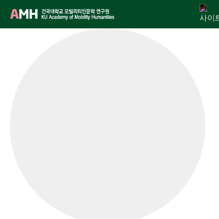
Skip
연구원 소개
인문교양센터
아젠다
출판
학술활동
전자정보관
알림마당
to
content