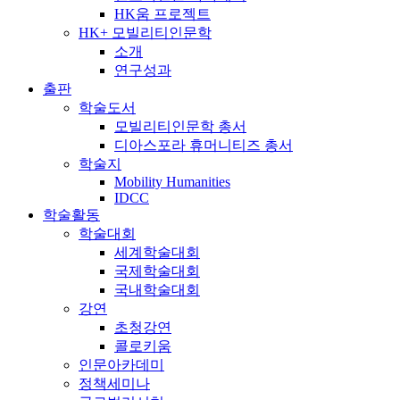
HK움 프로젝트
HK+ 모빌리티인문학
소개
연구성과
출판
학술도서
모빌리티인문학 총서
디아스포라 휴머니티즈 총서
학술지
Mobility Humanities
IDCC
학술활동
학술대회
세계학술대회
국제학술대회
국내학술대회
강연
초청강연
콜로키움
인문아카데미
정책세미나