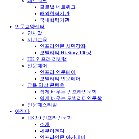
네트워크
글로벌 네트워크
해외협력기관
국내협력기관
인문교양센터
인사말
시민교육
인프라인문 시민강좌
모빌리티 Hi-Story 100강
HK 인프라 리빙랩
인문페어
인프라 인문페어
모빌리티 인문페어
교육 영상 콘텐츠
쉽게 배우는 인프라인문학
쉽게 배우는 모빌리티인문학
인문페스티벌
아젠다
HK3.0 인프라인문학
소개
세부아젠다
인프라인문 아카데미