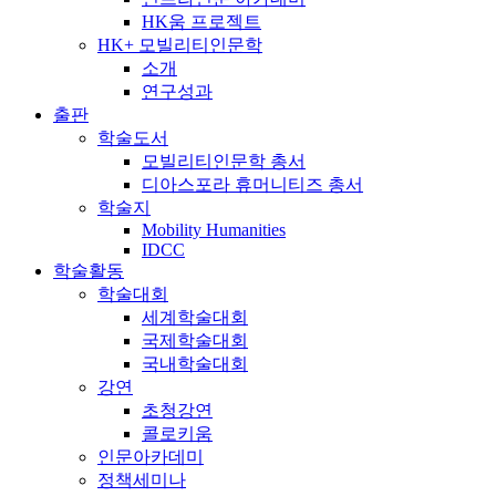
HK움 프로젝트
HK+ 모빌리티인문학
소개
연구성과
출판
학술도서
모빌리티인문학 총서
디아스포라 휴머니티즈 총서
학술지
Mobility Humanities
IDCC
학술활동
학술대회
세계학술대회
국제학술대회
국내학술대회
강연
초청강연
콜로키움
인문아카데미
정책세미나