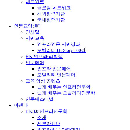
네트워크
글로벌 네트워크
해외협력기관
국내협력기관
인문교양센터
인사말
시민교육
인프라인문 시민강좌
모빌리티 Hi-Story 100강
HK 인프라 리빙랩
인문페어
인프라 인문페어
모빌리티 인문페어
교육 영상 콘텐츠
쉽게 배우는 인프라인문학
쉽게 배우는 모빌리티인문학
인문페스티벌
아젠다
HK3.0 인프라인문학
소개
세부아젠다
인프라인문 아카데미