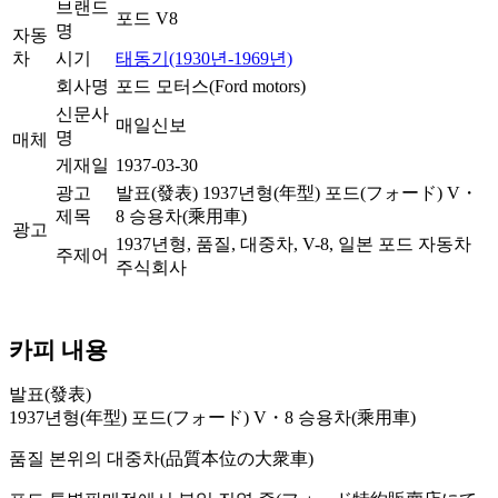
브랜드
포드 V8
명
자동
차
시기
태동기(1930년-1969년)
회사명
포드 모터스(Ford motors)
신문사
매일신보
명
매체
게재일
1937-03-30
광고
발표(發表) 1937년형(年型) 포드(フォード) V・
제목
8 승용차(乘用車)
광고
1937년형, 품질, 대중차, V-8, 일본 포드 자동차
주제어
주식회사
카피 내용
발표(發表)
1937년형(年型) 포드(フォード) V・8 승용차(乘用車)
품질 본위의 대중차(品質本位の大衆車)