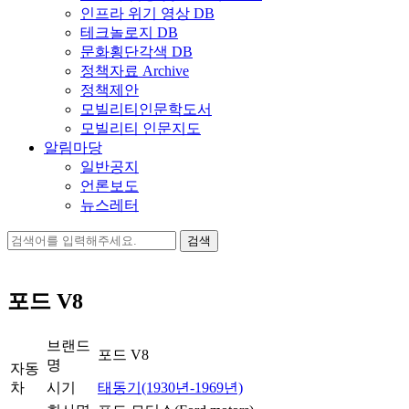
인프라 위기 영상 DB
테크놀로지 DB
문화횡단각색 DB
정책자료 Archive
정책제안
모빌리티인문학도서
모빌리티 인문지도
알림마당
일반공지
언론보도
뉴스레터
검
색:
포드 V8
브랜드
포드 V8
명
자동
차
시기
태동기(1930년-1969년)