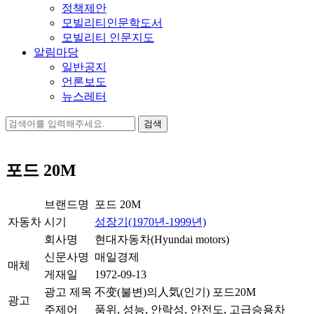
정책제안
모빌리티인문학도서
모빌리티 인문지도
알림마당
일반공지
언론보도
뉴스레터
검
색:
포드 20M
브랜드명
포드 20M
자동차
시기
성장기(1970년-1999년)
회사명
현대자동차(Hyundai motors)
신문사명
매일경제
매체
게재일
1972-09-13
광고 제목
不变(불변)의人気(인기) 포드20M
광고
주제어
품위, 성능, 안락성, 안전도, 고급승용차