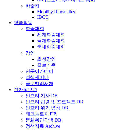
학술지
Mobility Humanities
IDCC
학술활동
학술대회
세계학술대회
국제학술대회
국내학술대회
강연
초청강연
콜로키움
인문아카데미
정책세미나
글로벌리서처
전자정보관
인프라 기사 DB
인프라 법령 및 프로젝트 DB
인프라 위기 영상 DB
테크놀로지 DB
문화횡단각색 DB
정책자료 Archive