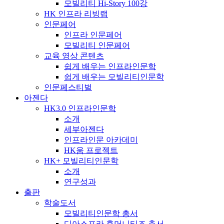
모빌리티 Hi-Story 100강
HK 인프라 리빙랩
인문페어
인프라 인문페어
모빌리티 인문페어
교육 영상 콘텐츠
쉽게 배우는 인프라인문학
쉽게 배우는 모빌리티인문학
인문페스티벌
아젠다
HK3.0 인프라인문학
소개
세부아젠다
인프라인문 아카데미
HK움 프로젝트
HK+ 모빌리티인문학
소개
연구성과
출판
학술도서
모빌리티인문학 총서
디아스포라 휴머니티즈 총서