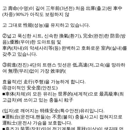
고 壽命(수명)이 길어 三年前(3년전) 처음 出庫(출고)된 車中
(차중) 90%가 아직도 보링하지 않
고 그대로 性能(성능)을 유지하고 있습니다.
②넓고 푹신한 시트, 신속한 換氣(환기), 完全(완전)한 防音(방
음),優雅(우아)한 도아트림 및
車內(차내)의 악세사리等(등) 완벽하고 호화로운 室內(실내)를
갖추고 있습니다.
③前進(전진) 4단의 트랜스 밋션은 低,高速(저,고속)을 망라하
여 無理(무리)없이 가장 效率的(
효율적)인 走行(주행)을 가능하게 합니다.
④경이적인 安全度(안전도)
■車体(차체)의 모든 유리는 世界的(세계적)으로 最高級車(최
고급차)에 쓰이고 있는 충돌시 粒子
(입자)로 깨어지는 特殊安全(특수안전)유리입니다.
■運転台(운전대,핸들)는 不意(불의) 충돌사고시 접혀지므로
運転士(운전사 가슴을 보호합니다.
■휴즈가 裝置(장치)되어 전기계통에 異狀(이상)이 생길때 먼