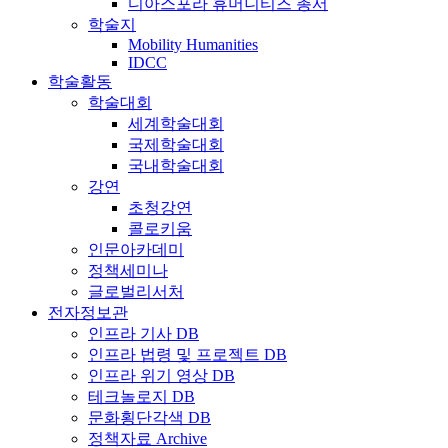
디아스포라 휴머니티즈 총서
학술지
Mobility Humanities
IDCC
학술활동
학술대회
세계학술대회
국제학술대회
국내학술대회
강연
초청강연
콜로키움
인문아카데미
정책세미나
글로벌리서처
전자정보관
인프라 기사 DB
인프라 법령 및 프로젝트 DB
인프라 위기 영상 DB
테크놀로지 DB
문화횡단각색 DB
정책자료 Archive