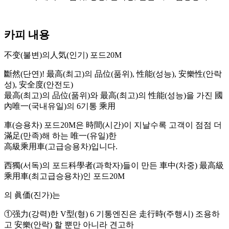
카피 내용
不变(불변)의人気(인기) 포드20M
斷然(단연)! 最高(최고)의 品位(품위), 性能(성능), 安樂性(안락
성), 安全度(안전도)
最高(최고)의 品位(품위)와 最高(최고)의 性能(성능)을 가진 國
內唯一(국내유일)의 6기통 乘用
車(승용차) 포드20M은 時間(시간)이 지날수록 고객이 점점 더
滿足(만족)해 하는 唯一(유일)한
高級乘用車(고급승용차)입니다.
西獨(서독)의 포드科學者(과학자)들이 만든 車中(차중) 最高級
乘用車(최고급승용차)인 포드20M
의 眞価(진가)는
①强力(강력)한 V型(형) 6 기통엔진은 走行時(주행시) 조용하
고 安樂(안락) 할 뿐만 아니라 견고하