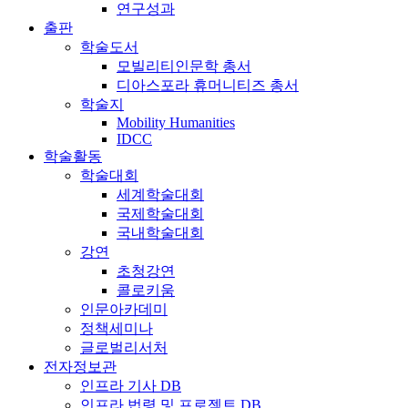
연구성과
출판
학술도서
모빌리티인문학 총서
디아스포라 휴머니티즈 총서
학술지
Mobility Humanities
IDCC
학술활동
학술대회
세계학술대회
국제학술대회
국내학술대회
강연
초청강연
콜로키움
인문아카데미
정책세미나
글로벌리서처
전자정보관
인프라 기사 DB
인프라 법령 및 프로젝트 DB