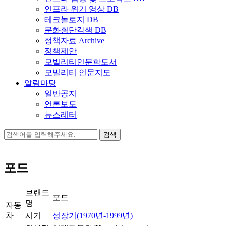
인프라 위기 영상 DB
테크놀로지 DB
문화횡단각색 DB
정책자료 Archive
정책제안
모빌리티인문학도서
모빌리티 인문지도
알림마당
일반공지
언론보도
뉴스레터
검
색:
포드
브랜드
포드
명
자동
차
시기
성장기(1970년-1999년)