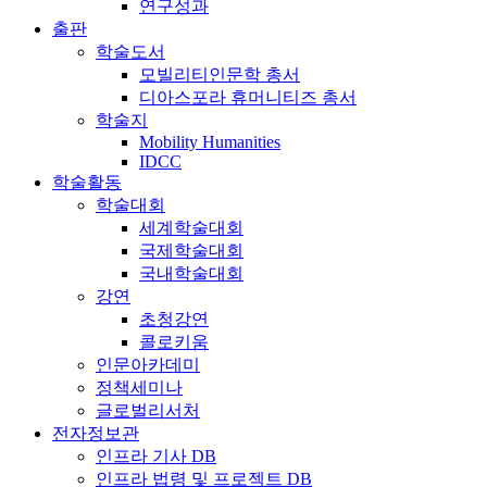
연구성과
출판
학술도서
모빌리티인문학 총서
디아스포라 휴머니티즈 총서
학술지
Mobility Humanities
IDCC
학술활동
학술대회
세계학술대회
국제학술대회
국내학술대회
강연
초청강연
콜로키움
인문아카데미
정책세미나
글로벌리서처
전자정보관
인프라 기사 DB
인프라 법령 및 프로젝트 DB