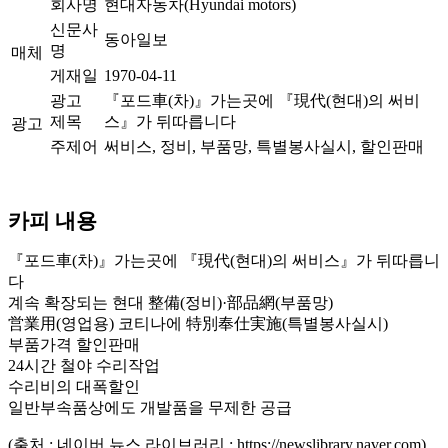
회사명
현대자동차(Hyundai motors)
신문사
동아일보
명
매체
게재일
1970-04-11
광고
『포드車(차)』가는곳에 『現代(현대)의 써비
제목
스』가 뒤따릅니다
광고
주제어
써비스, 정비, 부품망, 특별봉사실시, 할인판매
카피 내용
『포드車(차)』가는곳에 『現代(현대)의 써비스』가 뒤따릅니
다
계속 확장되는 현대 整備(정비)·部品網(부품망)
営業用(영업용) 코티나에 特別奉仕実施(특별봉사실시)
부품가격 할인판매
24시간 철야 수리작업
수리비의 대폭할인
일반부속품상에도 개발품을 무제한 공급
(출처 : 네이버 뉴스 라이브러리 : https://newslibrary.naver.com)