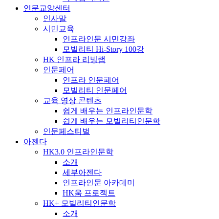
인문교양센터
인사말
시민교육
인프라인문 시민강좌
모빌리티 Hi-Story 100강
HK 인프라 리빙랩
인문페어
인프라 인문페어
모빌리티 인문페어
교육 영상 콘텐츠
쉽게 배우는 인프라인문학
쉽게 배우는 모빌리티인문학
인문페스티벌
아젠다
HK3.0 인프라인문학
소개
세부아젠다
인프라인문 아카데미
HK움 프로젝트
HK+ 모빌리티인문학
소개