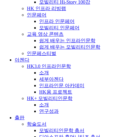
모빌리티 Hi-Story 100강
HK 인프라 리빙랩
인문페어
인프라 인문페어
모빌리티 인문페어
교육 영상 콘텐츠
쉽게 배우는 인프라인문학
쉽게 배우는 모빌리티인문학
인문페스티벌
아젠다
HK3.0 인프라인문학
소개
세부아젠다
인프라인문 아카데미
HK움 프로젝트
HK+ 모빌리티인문학
소개
연구성과
출판
학술도서
모빌리티인문학 총서
디아스포라 휴머니티즈 총서