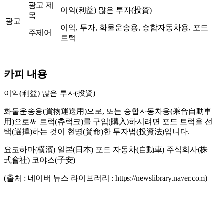
광고 제
이익(利益) 많은 투자(投資)
목
광고
이익, 투자, 화물운송용, 승합자동차용, 포드
주제어
트럭
카피 내용
이익(利益) 많은 투자(投資)
화물운송용(貨物運送用)으로, 또는 승합자동차용(乘合自動車
用)으로써 트럭(츄럭크)를 구입(購入)하시려면 포드 트럭을 선
택(選擇)하는 것이 현명(賢命)한 투자법(投資法)입니다.
요코하마(横濱) 일본(日本) 포드 자동차(自動車) 주식회사(株
式會社) 코야스(子安)
(출처 : 네이버 뉴스 라이브러리 : https://newslibrary.naver.com)