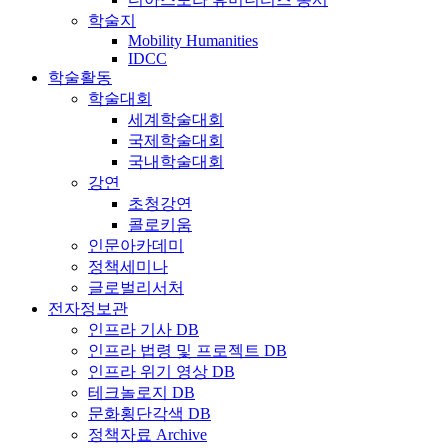
학술지
Mobility Humanities
IDCC
학술활동
학술대회
세계학술대회
국제학술대회
국내학술대회
강연
초청강연
콜로키움
인문아카데미
정책세미나
글로벌리서처
전자정보관
인프라 기사 DB
인프라 법령 및 프로젝트 DB
인프라 위기 영상 DB
테크놀로지 DB
문화횡단각색 DB
정책자료 Archive