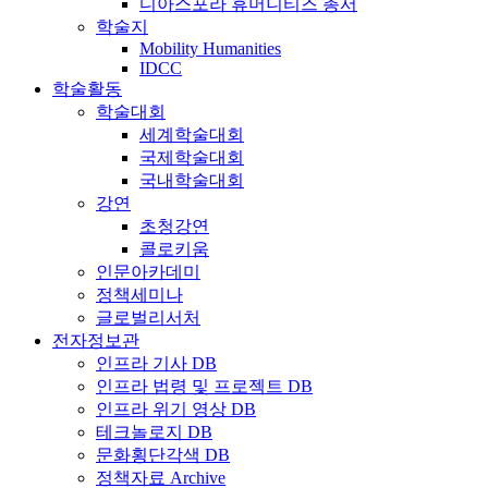
디아스포라 휴머니티즈 총서
학술지
Mobility Humanities
IDCC
학술활동
학술대회
세계학술대회
국제학술대회
국내학술대회
강연
초청강연
콜로키움
인문아카데미
정책세미나
글로벌리서처
전자정보관
인프라 기사 DB
인프라 법령 및 프로젝트 DB
인프라 위기 영상 DB
테크놀로지 DB
문화횡단각색 DB
정책자료 Archive