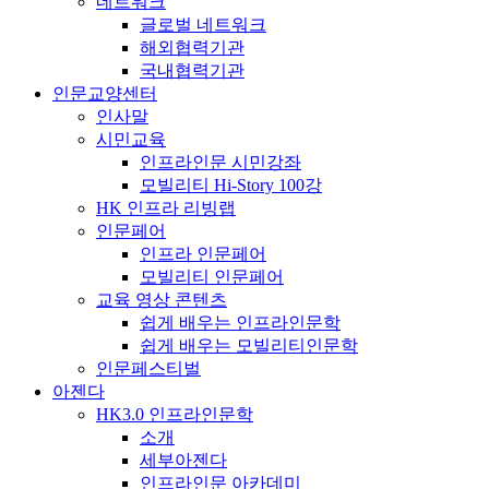
네트워크
글로벌 네트워크
해외협력기관
국내협력기관
인문교양센터
인사말
시민교육
인프라인문 시민강좌
모빌리티 Hi-Story 100강
HK 인프라 리빙랩
인문페어
인프라 인문페어
모빌리티 인문페어
교육 영상 콘텐츠
쉽게 배우는 인프라인문학
쉽게 배우는 모빌리티인문학
인문페스티벌
아젠다
HK3.0 인프라인문학
소개
세부아젠다
인프라인문 아카데미