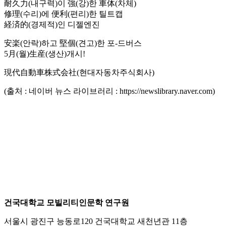
耐久力(내구력)이 強(강)한 車体(차체)
修理(수리)에 便利(편리)한 틸트캡
経済的(경제적)인 디젤엔진
安楽(안락)하고 堅個(견고)한 포-드버스
5月(월)生産(생산)개시!
現代自動車株式会社(현대자동차주식회사)
(출처 : 네이버 뉴스 라이브러리 : https://newslibrary.naver.com)
건국대학교 모빌리티인문학 연구원
서울시 광진구 능동로120 건국대학교 새천년관 11층