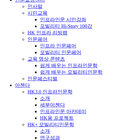
인사말
시민교육
인프라인문 시민강좌
모빌리티 Hi-Story 100강
HK 인프라 리빙랩
인문페어
인프라 인문페어
모빌리티 인문페어
교육 영상 콘텐츠
쉽게 배우는 인프라인문학
쉽게 배우는 모빌리티인문학
인문페스티벌
아젠다
HK3.0 인프라인문학
소개
세부아젠다
인프라인문 아카데미
HK움 프로젝트
HK+ 모빌리티인문학
소개
연구성과