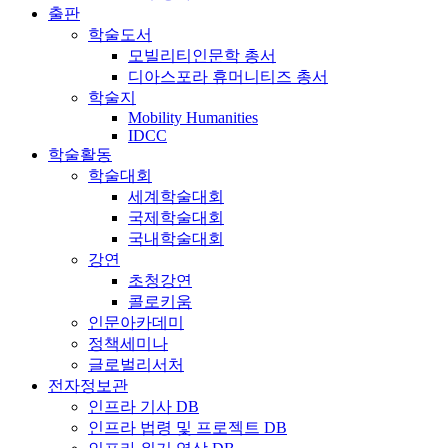
출판
학술도서
모빌리티인문학 총서
디아스포라 휴머니티즈 총서
학술지
Mobility Humanities
IDCC
학술활동
학술대회
세계학술대회
국제학술대회
국내학술대회
강연
초청강연
콜로키움
인문아카데미
정책세미나
글로벌리서처
전자정보관
인프라 기사 DB
인프라 법령 및 프로젝트 DB