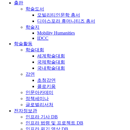
출판
학술도서
모빌리티인문학 총서
디아스포라 휴머니티즈 총서
학술지
Mobility Humanities
IDCC
학술활동
학술대회
세계학술대회
국제학술대회
국내학술대회
강연
초청강연
콜로키움
인문아카데미
정책세미나
글로벌리서처
전자정보관
인프라 기사 DB
인프라 법령 및 프로젝트 DB
인프라 위기 영상 DB