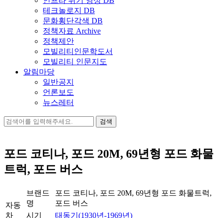
인프라 위기 영상 DB
테크놀로지 DB
문화횡단각색 DB
정책자료 Archive
정책제안
모빌리티인문학도서
모빌리티 인문지도
알림마당
일반공지
언론보도
뉴스레터
검
색:
포드 코티나, 포드 20M, 69년형 포드 화물
트럭, 포드 버스
브랜드
포드 코티나, 포드 20M, 69년형 포드 화물트럭,
명
포드 버스
자동
차
시기
태동기(1930년-1969년)