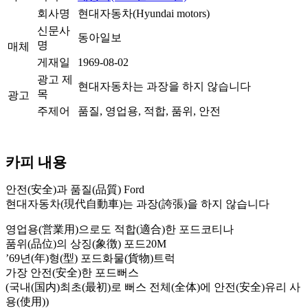
회사명
현대자동차(Hyundai motors)
신문사
동아일보
명
매체
게재일
1969-08-02
광고 제
현대자동차는 과장을 하지 않습니다
목
광고
주제어
품질, 영업용, 적합, 품위, 안전
카피 내용
안전(安全)과 품질(品質) Ford
현대자동차(現代自動車)는 과장(誇張)을 하지 않습니다
영업용(営業用)으로도 적합(適合)한 포드코티나
품위(品位)의 상징(象徴) 포드20M
’69년(年)형(型) 포드화물(貨物)트럭
가장 안전(安全)한 포드뻐스
(국내(国内)최초(最初)로 뻐스 전체(全体)에 안전(安全)유리 사
용(使用))