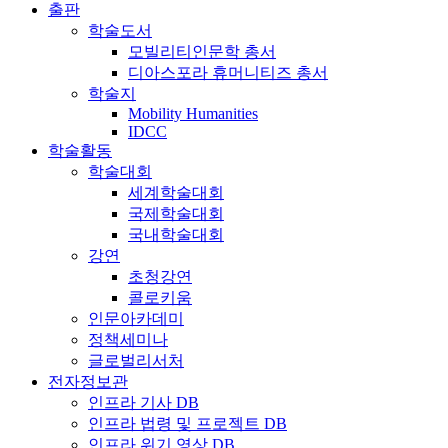
출판
학술도서
모빌리티인문학 총서
디아스포라 휴머니티즈 총서
학술지
Mobility Humanities
IDCC
학술활동
학술대회
세계학술대회
국제학술대회
국내학술대회
강연
초청강연
콜로키움
인문아카데미
정책세미나
글로벌리서처
전자정보관
인프라 기사 DB
인프라 법령 및 프로젝트 DB
인프라 위기 영상 DB