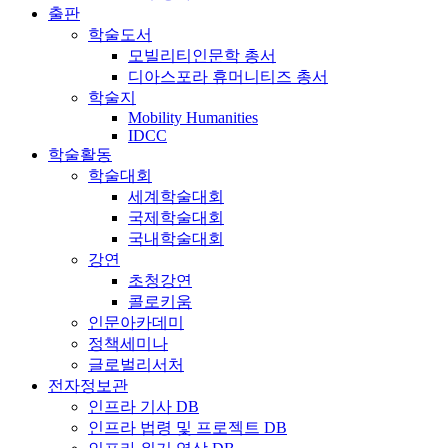
출판
학술도서
모빌리티인문학 총서
디아스포라 휴머니티즈 총서
학술지
Mobility Humanities
IDCC
학술활동
학술대회
세계학술대회
국제학술대회
국내학술대회
강연
초청강연
콜로키움
인문아카데미
정책세미나
글로벌리서처
전자정보관
인프라 기사 DB
인프라 법령 및 프로젝트 DB