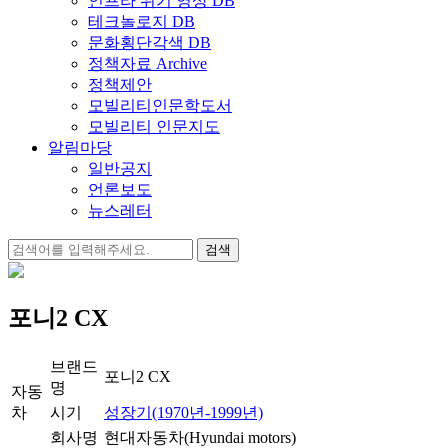
인프라 위기 영상 DB
테크놀로지 DB
문화횡단각색 DB
정책자료 Archive
정책제안
모빌리티인문학도서
모빌리티 인문지도
알림마당
일반공지
언론보도
뉴스레터
검
색:
포니2 CX
브랜드
포니2 CX
명
자동
차
시기
성장기(1970년-1999년)
회사명
현대자동차(Hyundai motors)