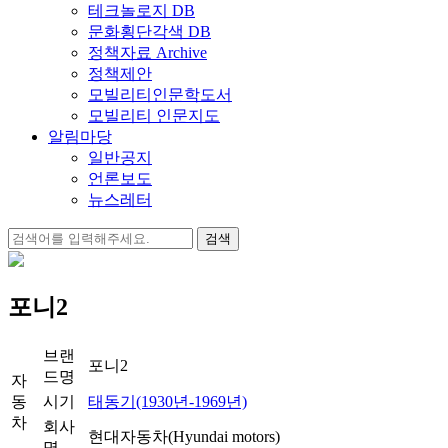
테크놀로지 DB
문화횡단각색 DB
정책자료 Archive
정책제안
모빌리티인문학도서
모빌리티 인문지도
알림마당
일반공지
언론보도
뉴스레터
검
색:
포니2
브랜
포니2
드명
자
동
시기
태동기(1930년-1969년)
차
회사
현대자동차(Hyundai motors)
명