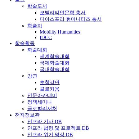
학술도서
모빌리티인문학 총서
디아스포라 휴머니티즈 총서
학술지
Mobility Humanities
IDCC
학술활동
학술대회
세계학술대회
국제학술대회
국내학술대회
강연
초청강연
콜로키움
인문아카데미
정책세미나
글로벌리서처
전자정보관
인프라 기사 DB
인프라 법령 및 프로젝트 DB
인프라 위기 영상 DB