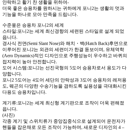
안락하고 활기 찬 생활을 위하여-
더욱 좋은 승용차를 원하시는 귀하에게 포니2는 생활의 멋과
기능을 하나로 모아 만족을 드립니다.
수준옾은 승용차 포니2의 세계
스타일:포니2는 세계 최신경향의 세련된 스타일로 설계 되었
읍니다.
경사식 전면(Semi Slant Nose)와 해치・백(Hatch Back)후면으로
이루어진 포니2는 외관의 세련미가 한결 돋보이며, 유체역학
(Aero Dynamics)적인 디자인으로 주행성능이 우수하고 바퀴의
접지력이 높아 안전합니다.
도어 시스템:포니2는 선진국형의 5도어 승용차로서 용도가 다
양합니다.
포니2 5도어는 4도어 세단의 안락성과 3도어 승용차의 레저용
도, 웨곤의 다양한 수송기능을 겸하도록 실용성을 극대화시킨
다용도 승용차입니다.
계기류:포니2는 세계 최신형 계기판으로 조작이 더욱 편해졌
읍니다.
(사진)
각종 계기 및 스위치류가 중앙집중식으로 설계되어 운전자가
핸들을 잡은채로 모든 조작이 가능하며, 새로운 디자인의 4 –