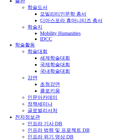
출판
학술도서
모빌리티인문학 총서
디아스포라 휴머니티즈 총서
학술지
Mobility Humanities
IDCC
학술활동
학술대회
세계학술대회
국제학술대회
국내학술대회
강연
초청강연
콜로키움
인문아카데미
정책세미나
글로벌리서처
전자정보관
인프라 기사 DB
인프라 법령 및 프로젝트 DB
인프라 위기 영상 DB