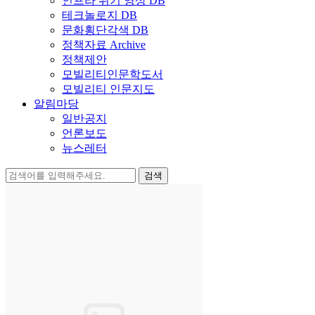
인프라 위기 영상 DB
테크놀로지 DB
문화횡단각색 DB
정책자료 Archive
정책제안
모빌리티인문학도서
모빌리티 인문지도
알림마당
일반공지
언론보도
뉴스레터
검
색: