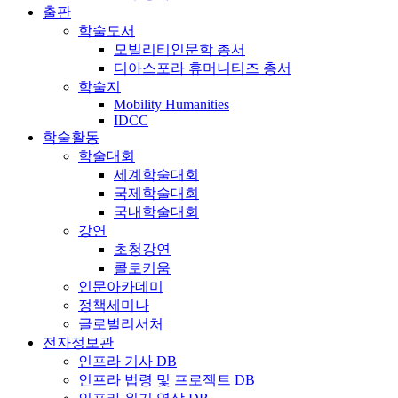
출판
학술도서
모빌리티인문학 총서
디아스포라 휴머니티즈 총서
학술지
Mobility Humanities
IDCC
학술활동
학술대회
세계학술대회
국제학술대회
국내학술대회
강연
초청강연
콜로키움
인문아카데미
정책세미나
글로벌리서처
전자정보관
인프라 기사 DB
인프라 법령 및 프로젝트 DB