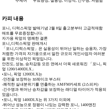
주제어
무료증정, 실용성, 이상적, 긴수명, 저렴함
카피 내용
포니₂ 디럭스픽엎 발매기념 2월 8일 출고분부터 고급적재함
매트를 무료증정합니다.
자가용 픽엎의 명쾌한 결론
포니₂디럭스픽엎 판매개시
「포니₂디럭스픽엎」은 실용성이 뒤어난 일하는 승용차, 가장
저렴한 가격의 자가용으로서 알찬 규모의 개인사업자 여러분
을 위한 이상적인 픽엎입니다.
안전도, 성능, 승차감등 모든 면에서 더욱 새로워진 「포니₂ 픽
엎 1200/1400DLX」
•포니₂ 픽엎 1200DLX는
-안전을 보장하는 브레이크 부스터
-쾌적한 실내분위기를 연출하는 AM/FM카세트 (2스피커)
-긴수명과 뛰어난 승차감을 보장하는 래디얼 타이어가 적용되
었읍니다.
•포니₂ 픽엎 1400DLX는 위 3가지 이외에
-뛰어난 성능으로 정평이 나있는 강력한 포니₂ 1400앤진