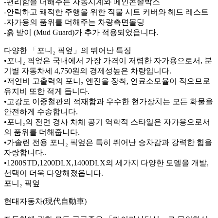
-편리함을 더해주는 자동시계와 메인콘솔박스
-안락하고 쾌적한 주행을 위한 직물 시트 커버와 헤드 레스트
-자가용의 품위를 더해주는 차량측면몰딩
-흙 받이 (Mud Guard)가 추가 적용되었읍니다.
다양한 「포니₂ 픽엎」의 뛰어난 특징
•포니₂ 픽엎은 국내에서 가장 가격이 저렴한 자가용으로서, 분
기별 자동차세 4,750원의 경제성높은 차량입니다.
•저연비 고출력의 포니₂ 엔진을 장착, 연료소모율이 적으므로
유지비 또한 적게 듭니다.
•고강도 이중철판의 적재함과 우수한 현가장치는 모든 화물을
안전하게 수송합니다.
•포니₂의 전면 경사 차체 공기 역학적 스타일은 자가용으로서
의 품위를 더해줍니다.
•가솔린 전용 포니₂ 픽엎은 특히 뛰어난 승차감과 강력한 힘을
자랑합니다..
•1200STD,1200DLX,1400DLX의 세가지 다양한 모델을 개발,
선택이 더욱 다양해졌읍니다.
포니₂ 픽엎
현대자동차(現代自動車)