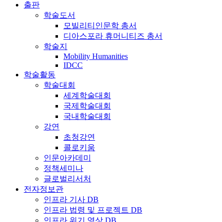
출판
학술도서
모빌리티인문학 총서
디아스포라 휴머니티즈 총서
학술지
Mobility Humanities
IDCC
학술활동
학술대회
세계학술대회
국제학술대회
국내학술대회
강연
초청강연
콜로키움
인문아카데미
정책세미나
글로벌리서처
전자정보관
인프라 기사 DB
인프라 법령 및 프로젝트 DB
인프라 위기 영상 DB