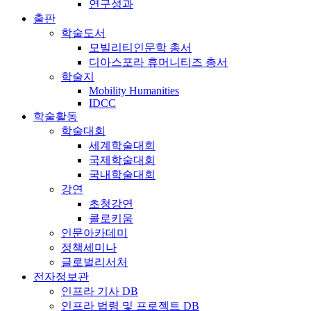
연구성과
출판
학술도서
모빌리티인문학 총서
디아스포라 휴머니티즈 총서
학술지
Mobility Humanities
IDCC
학술활동
학술대회
세계학술대회
국제학술대회
국내학술대회
강연
초청강연
콜로키움
인문아카데미
정책세미나
글로벌리서처
전자정보관
인프라 기사 DB
인프라 법령 및 프로젝트 DB