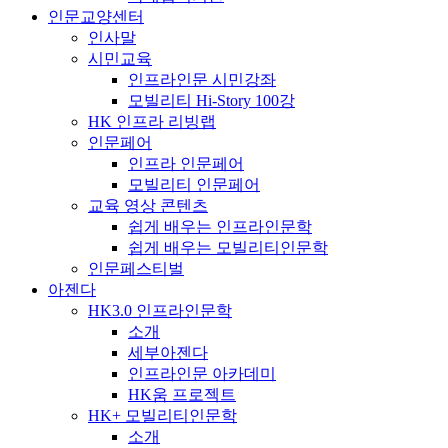
인문교양센터
인사말
시민교육
인프라인문 시민강좌
모빌리티 Hi-Story 100강
HK 인프라 리빙랩
인문페어
인프라 인문페어
모빌리티 인문페어
교육 영상 콘텐츠
쉽게 배우는 인프라인문학
쉽게 배우는 모빌리티인문학
인문페스티벌
아젠다
HK3.0 인프라인문학
소개
세부아젠다
인프라인문 아카데미
HK움 프로젝트
HK+ 모빌리티인문학
소개