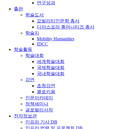
연구성과
출판
학술도서
모빌리티인문학 총서
디아스포라 휴머니티즈 총서
학술지
Mobility Humanities
IDCC
학술활동
학술대회
세계학술대회
국제학술대회
국내학술대회
강연
초청강연
콜로키움
인문아카데미
정책세미나
글로벌리서처
전자정보관
인프라 기사 DB
인프라 법령 및 프로젝트 DB