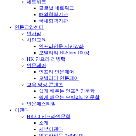
네트워크
글로벌 네트워크
해외협력기관
국내협력기관
인문교양센터
인사말
시민교육
인프라인문 시민강좌
모빌리티 Hi-Story 100강
HK 인프라 리빙랩
인문페어
인프라 인문페어
모빌리티 인문페어
교육 영상 콘텐츠
쉽게 배우는 인프라인문학
쉽게 배우는 모빌리티인문학
인문페스티벌
아젠다
HK3.0 인프라인문학
소개
세부아젠다
인프라인문 아카데미