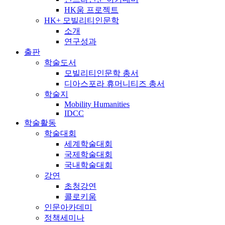
HK움 프로젝트
HK+ 모빌리티인문학
소개
연구성과
출판
학술도서
모빌리티인문학 총서
디아스포라 휴머니티즈 총서
학술지
Mobility Humanities
IDCC
학술활동
학술대회
세계학술대회
국제학술대회
국내학술대회
강연
초청강연
콜로키움
인문아카데미
정책세미나