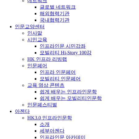
네트워크
글로벌 네트워크
해외협력기관
국내협력기관
인문교양센터
인사말
시민교육
인프라인문 시민강좌
모빌리티 Hi-Story 100강
HK 인프라 리빙랩
인문페어
인프라 인문페어
모빌리티 인문페어
교육 영상 콘텐츠
쉽게 배우는 인프라인문학
쉽게 배우는 모빌리티인문학
인문페스티벌
아젠다
HK3.0 인프라인문학
소개
세부아젠다
인프라인문 아카데미