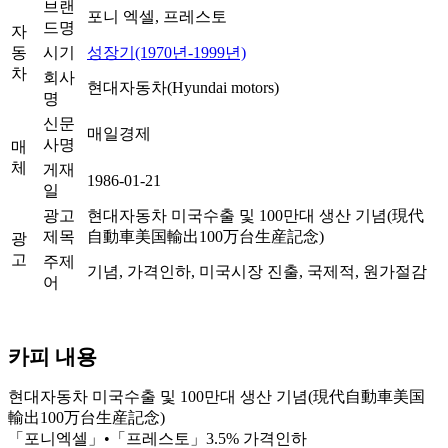
브랜
포니 엑셀, 프레스토
드명
자
동
시기
성장기(1970년-1999년)
차
회사
현대자동차(Hyundai motors)
명
신문
매일경제
사명
매
체
게재
1986-01-21
일
광고
현대자동차 미국수출 및 100만대 생산 기념(現代
제목
自動車美国輸出100万台生産記念)
광
고
주제
기념, 가격인하, 미국시장 진출, 국제적, 원가절감
어
카피 내용
현대자동차 미국수출 및 100만대 생산 기념(現代自動車美国
輸出100万台生産記念)
「포니엑셀」•「프레스토」3.5% 가격인하