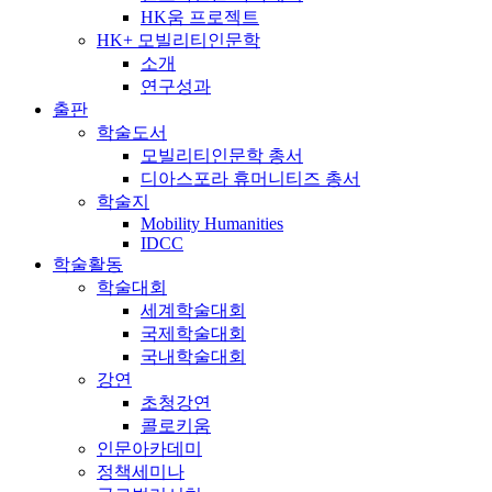
HK움 프로젝트
HK+ 모빌리티인문학
소개
연구성과
출판
학술도서
모빌리티인문학 총서
디아스포라 휴머니티즈 총서
학술지
Mobility Humanities
IDCC
학술활동
학술대회
세계학술대회
국제학술대회
국내학술대회
강연
초청강연
콜로키움
인문아카데미
정책세미나