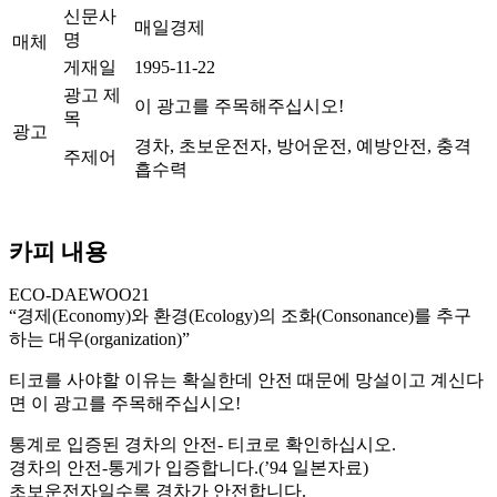
신문사
매일경제
명
매체
게재일
1995-11-22
광고 제
이 광고를 주목해주십시오!
목
광고
경차, 초보운전자, 방어운전, 예방안전, 충격
주제어
흡수력
카피 내용
ECO-DAEWOO21
“경제(Economy)와 환경(Ecology)의 조화(Consonance)를 추구
하는 대우(organization)”
티코를 사야할 이유는 확실한데 안전 때문에 망설이고 계신다
면 이 광고를 주목해주십시오!
통계로 입증된 경차의 안전- 티코로 확인하십시오.
경차의 안전-통게가 입증합니다.(’94 일본자료)
초보운전자일수록 경차가 안전합니다.