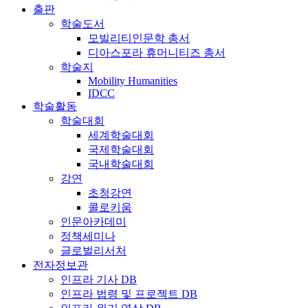
출판
학술도서
모빌리티인문학 총서
디아스포라 휴머니티즈 총서
학술지
Mobility Humanities
IDCC
학술활동
학술대회
세계학술대회
국제학술대회
국내학술대회
강연
초청강연
콜로키움
인문아카데미
정책세미나
글로벌리서처
전자정보관
인프라 기사 DB
인프라 법령 및 프로젝트 DB