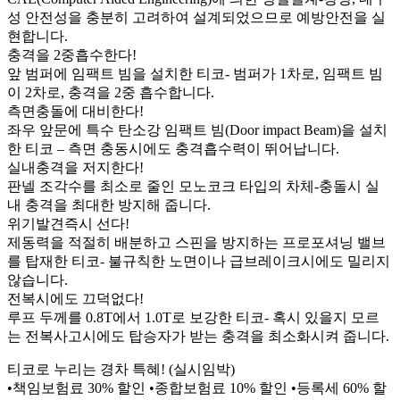
성 안전성을 충분히 고려하여 설계되었으므로 예방안전을 실
현합니다.
충격을 2중흡수한다!
앞 범퍼에 임팩트 빔을 설치한 티코- 범퍼가 1차로, 임팩트 빔
이 2차로, 충격을 2중 흡수합니다.
측면충돌에 대비한다!
좌우 앞문에 특수 탄소강 임팩트 빔(Door impact Beam)을 설치
한 티코 – 측면 충동시에도 충격흡수력이 뛰어납니다.
실내충격을 저지한다!
판넬 조각수를 최소로 줄인 모노코크 타입의 차체-충돌시 실
내 충격을 최대한 방지해 줍니다.
위기발견즉시 선다!
제동력을 적절히 배분하고 스핀을 방지하는 프로포셔닝 밸브
를 탑재한 티코- 불규칙한 노면이나 급브레이크시에도 밀리지
않습니다.
전복시에도 끄덕없다!
루프 두께를 0.8T에서 1.0T로 보강한 티코- 혹시 있을지 모르
는 전복사고시에도 탑승자가 받는 충격을 최소화시켜 줍니다.
티코로 누리는 경차 특혜! (실시임박)
•책임보험료 30% 할인 •종합보험료 10% 할인 •등록세 60% 할