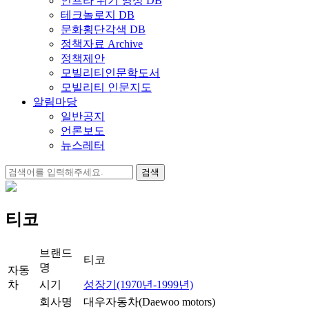
인프라 위기 영상 DB
테크놀로지 DB
문화횡단각색 DB
정책자료 Archive
정책제안
모빌리티인문학도서
모빌리티 인문지도
알림마당
일반공지
언론보도
뉴스레터
검
색:
티코
브랜드
티코
명
자동
차
시기
성장기(1970년-1999년)
회사명
대우자동차(Daewoo motors)