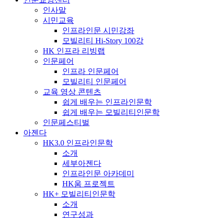
인사말
시민교육
인프라인문 시민강좌
모빌리티 Hi-Story 100강
HK 인프라 리빙랩
인문페어
인프라 인문페어
모빌리티 인문페어
교육 영상 콘텐츠
쉽게 배우는 인프라인문학
쉽게 배우는 모빌리티인문학
인문페스티벌
아젠다
HK3.0 인프라인문학
소개
세부아젠다
인프라인문 아카데미
HK움 프로젝트
HK+ 모빌리티인문학
소개
연구성과