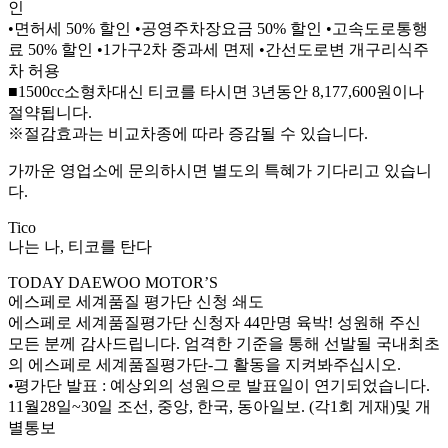
인
•면허세 50% 할인 •공영주차장요금 50% 할인 •고속도로통행
료 50% 할인 •1가구2차 중과세 면제 •간선도로변 개구리식주
차 허용
■1500cc소형차대신 티코를 타시면 3년동안 8,177,600원이나
절약됩니다.
※절감효과는 비교차종에 따라 증감될 수 있습니다.
가까운 영업소에 문의하시면 별도의 특혜가 기다리고 있습니
다.
Tico
나는 나, 티코를 탄다
TODAY DAEWOO MOTOR’S
에스페로 세계품질 평가단 신청 쇄도
에스페로 세계품질평가단 신청자 44만명 육박! 성원해 주신
모든 분께 감사드립니다. 엄격한 기준을 통해 선발될 국내최초
의 에스페로 세계품질평가단-그 활동을 지켜봐주십시오.
•평가단 발표 : 예상외의 성원으로 발표일이 연기되었습니다.
11월28일~30일 조선, 중앙, 한국, 동아일보. (각1회 게재)및 개
별통보