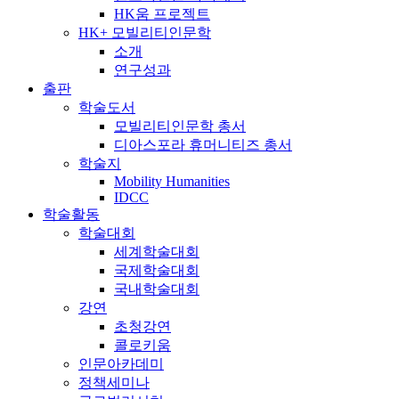
HK움 프로젝트
HK+ 모빌리티인문학
소개
연구성과
출판
학술도서
모빌리티인문학 총서
디아스포라 휴머니티즈 총서
학술지
Mobility Humanities
IDCC
학술활동
학술대회
세계학술대회
국제학술대회
국내학술대회
강연
초청강연
콜로키움
인문아카데미
정책세미나