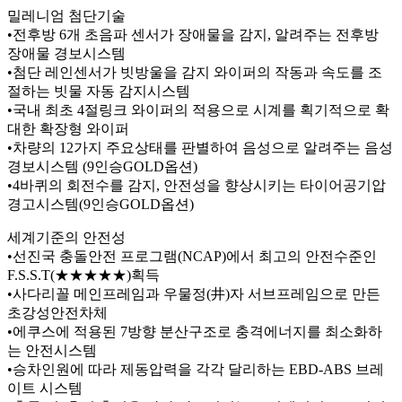
밀레니엄 첨단기술
•전후방 6개 초음파 센서가 장애물을 감지, 알려주는 전후방
장애물 경보시스템
•첨단 레인센서가 빗방울을 감지 와이퍼의 작동과 속도를 조
절하는 빗물 자동 감지시스템
•국내 최초 4절링크 와이퍼의 적용으로 시계를 획기적으로 확
대한 확장형 와이퍼
•차량의 12가지 주요상태를 판별하여 음성으로 알려주는 음성
경보시스템 (9인승GOLD옵션)
•4바퀴의 회전수를 감지, 안전성을 향상시키는 타이어공기압
경고시스템(9인승GOLD옵션)
세계기준의 안전성
•선진국 충돌안전 프로그램(NCAP)에서 최고의 안전수준인
F.S.S.T(★★★★★)획득
•사다리꼴 메인프레임과 우물정(井)자 서브프레임으로 만든
초강성안전차체
•에쿠스에 적용된 7방향 분산구조로 충격에너지를 최소화하
는 안전시스템
•승차인원에 따라 제동압력을 각각 달리하는 EBD-ABS 브레
이트 시스템