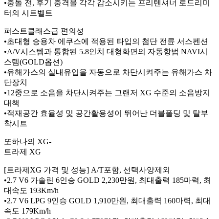
•충돌 전, 후기 충격을 각각 감소시키는 프리텐셔너 로드리미
터의 시트벨트
퍼스트클래스급 편의성
•초대형 승용차 에쿠스에 적용된 타입의 첨단 전륜 서스펜션
•A/V시스템과 통합된 5.8인치 대형화면의 자동항법 NAVI시
스템(GOLD옵션)
•유해가스의 실내유입을 자동으로 차단시켜주는 유해가스 차
단장치
•12중으로 소음을 차단시켜주는 그랜저 XG 수준의 소음방지
대책
•적재공간 효율성 및 공간활용성이 뛰어난 더블폴딩 및 탈부
착시트
또하나의 XG-
트라제 XG
[트라제XG 가격 및 성능] A/T포함, 선택사양제외
•2.7 V6 가솔린 6인승 GOLD 2,230만원, 최대출력 185마력, 최
대속도 193Km/h
•2.7 V6 LPG 9인승 GOLD 1,910만원, 최대출력 160마력, 최대
속도 179Km/h