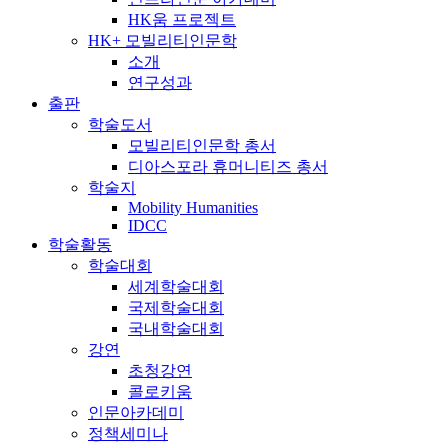
HK움 프로젝트
HK+ 모빌리티인문학
소개
연구성과
출판
학술도서
모빌리티인문학 총서
디아스포라 휴머니티즈 총서
학술지
Mobility Humanities
IDCC
학술활동
학술대회
세계학술대회
국제학술대회
국내학술대회
강연
초청강연
콜로키움
인문아카데미
정책세미나