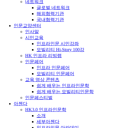
네트워크
글로벌 네트워크
해외협력기관
국내협력기관
인문교양센터
인사말
시민교육
인프라인문 시민강좌
모빌리티 Hi-Story 100강
HK 인프라 리빙랩
인문페어
인프라 인문페어
모빌리티 인문페어
교육 영상 콘텐츠
쉽게 배우는 인프라인문학
쉽게 배우는 모빌리티인문학
인문페스티벌
아젠다
HK3.0 인프라인문학
소개
세부아젠다
인프라인문 아카데미