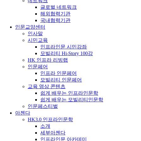
네트워크
글로벌 네트워크
해외협력기관
국내협력기관
인문교양센터
인사말
시민교육
인프라인문 시민강좌
모빌리티 Hi-Story 100강
HK 인프라 리빙랩
인문페어
인프라 인문페어
모빌리티 인문페어
교육 영상 콘텐츠
쉽게 배우는 인프라인문학
쉽게 배우는 모빌리티인문학
인문페스티벌
아젠다
HK3.0 인프라인문학
소개
세부아젠다
인프라인문 아카데미