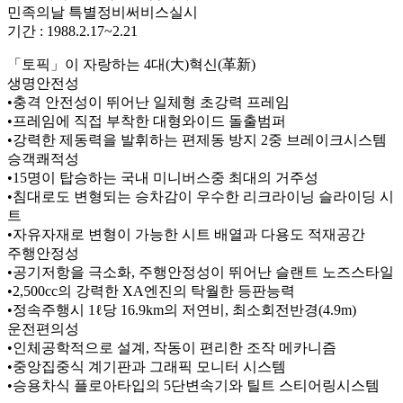
민족의날 특별정비써비스실시
기간 : 1988.2.17~2.21
「토픽」이 자랑하는 4대(大)혁신(革新)
생명안전성
•충격 안전성이 뛰어난 일체형 초강력 프레임
•프레임에 직접 부착한 대형와이드 돌출범퍼
•강력한 제동력을 발휘하는 편제동 방지 2중 브레이크시스템
승객쾌적성
•15명이 탑승하는 국내 미니버스중 최대의 거주성
•침대로도 변형되는 승차감이 우수한 리크라이닝 슬라이딩 시
트
•자유자재로 변형이 가능한 시트 배열과 다용도 적재공간
주행안정성
•공기저항을 극소화, 주행안정성이 뛰어난 슬랜트 노즈스타일
•2,500cc의 강력한 XA엔진의 탁월한 등판능력
•정속주행시 1ℓ당 16.9km의 저연비, 최소회전반경(4.9m)
운전편의성
•인체공학적으로 설계, 작동이 편리한 조작 메카니즘
•중앙집중식 계기판과 그래픽 모니터 시스템
•승용차식 플로아타입의 5단변속기와 틸트 스티어링시스템