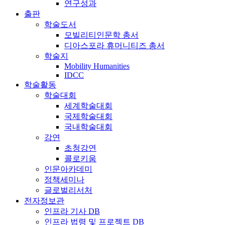
연구성과
출판
학술도서
모빌리티인문학 총서
디아스포라 휴머니티즈 총서
학술지
Mobility Humanities
IDCC
학술활동
학술대회
세계학술대회
국제학술대회
국내학술대회
강연
초청강연
콜로키움
인문아카데미
정책세미나
글로벌리서처
전자정보관
인프라 기사 DB
인프라 법령 및 프로젝트 DB