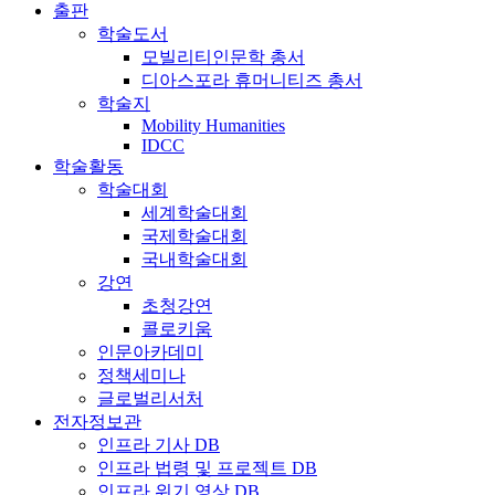
출판
학술도서
모빌리티인문학 총서
디아스포라 휴머니티즈 총서
학술지
Mobility Humanities
IDCC
학술활동
학술대회
세계학술대회
국제학술대회
국내학술대회
강연
초청강연
콜로키움
인문아카데미
정책세미나
글로벌리서처
전자정보관
인프라 기사 DB
인프라 법령 및 프로젝트 DB
인프라 위기 영상 DB