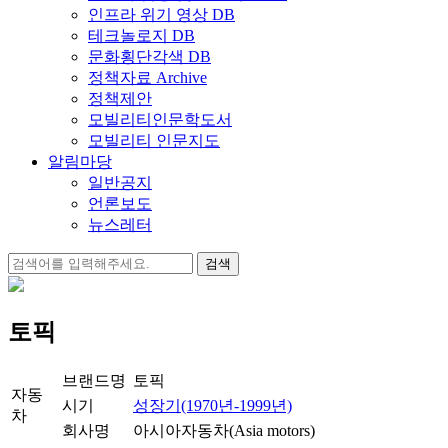
인프라 위기 영상 DB
테크놀로지 DB
문화횡단각색 DB
정책자료 Archive
정책제안
모빌리티인문학도서
모빌리티 인문지도
알림마당
일반공지
언론보도
뉴스레터
검
색:
토픽
브랜드명
토픽
자동
시기
성장기(1970년-1999년)
차
회사명
아시아자동차(Asia motors)