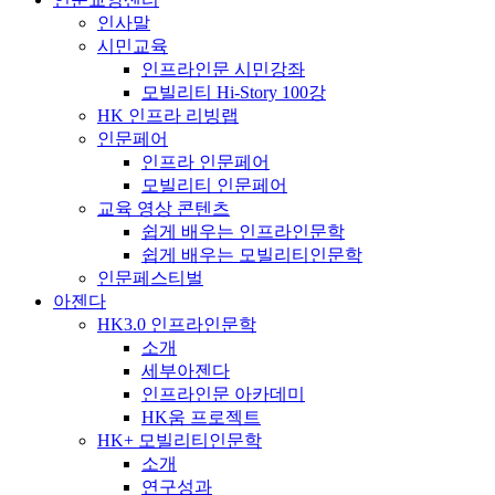
인사말
시민교육
인프라인문 시민강좌
모빌리티 Hi-Story 100강
HK 인프라 리빙랩
인문페어
인프라 인문페어
모빌리티 인문페어
교육 영상 콘텐츠
쉽게 배우는 인프라인문학
쉽게 배우는 모빌리티인문학
인문페스티벌
아젠다
HK3.0 인프라인문학
소개
세부아젠다
인프라인문 아카데미
HK움 프로젝트
HK+ 모빌리티인문학
소개
연구성과