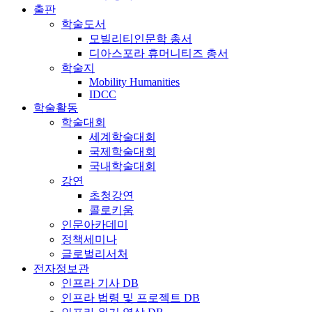
출판
학술도서
모빌리티인문학 총서
디아스포라 휴머니티즈 총서
학술지
Mobility Humanities
IDCC
학술활동
학술대회
세계학술대회
국제학술대회
국내학술대회
강연
초청강연
콜로키움
인문아카데미
정책세미나
글로벌리서처
전자정보관
인프라 기사 DB
인프라 법령 및 프로젝트 DB