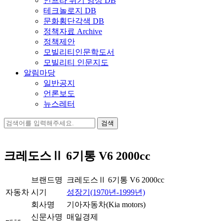
인프라 위기 영상 DB
테크놀로지 DB
문화횡단각색 DB
정책자료 Archive
정책제안
모빌리티인문학도서
모빌리티 인문지도
알림마당
일반공지
언론보도
뉴스레터
검
색:
크레도스Ⅱ 6기통 V6 2000cc
브랜드명
크레도스Ⅱ 6기통 V6 2000cc
자동차
시기
성장기(1970년-1999년)
회사명
기아자동차(Kia motors)
신문사명
매일경제