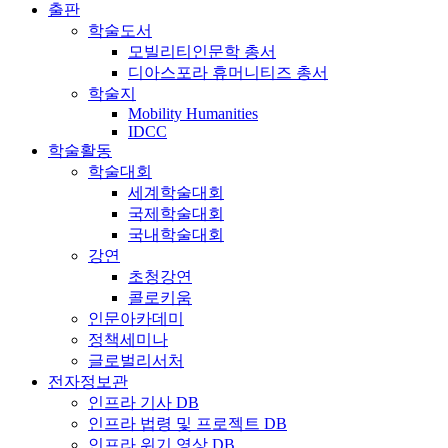
출판
학술도서
모빌리티인문학 총서
디아스포라 휴머니티즈 총서
학술지
Mobility Humanities
IDCC
학술활동
학술대회
세계학술대회
국제학술대회
국내학술대회
강연
초청강연
콜로키움
인문아카데미
정책세미나
글로벌리서처
전자정보관
인프라 기사 DB
인프라 법령 및 프로젝트 DB
인프라 위기 영상 DB