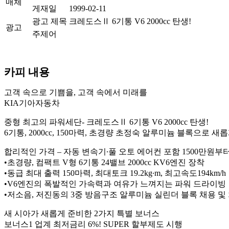
매체
게재일
1999-02-11
광고 제목
크레도스Ⅱ 6기통 V6 2000cc 탄생!
광고
주제어
카피 내용
고객 속으로 기쁨을, 고객 속에서 미래를
KIA기아자동차
중형 최고의 파워세단- 크레도스Ⅱ 6기통 V6 2000cc 탄생!
6기통, 2000cc, 150마력, 초경량 초정숙 알루미늄 블록으로 새
합리적인 가격 – 자동 변속기∙풀 오토 에어컨 포함 1500만원부
•초경량, 컴팩트 V형 6기통 24밸브 2000cc KV6엔진 장착
•동급 최대 출력 150마력, 최대토크 19.2kg∙m, 최고속도194km/h
•V6엔진의 폭발적인 가속력과 여유가 느껴지는 파워 드라이빙
•저소음, 저진동의 3중 방음구조 알루미늄 실린더 블록 채용 및
새 시아가 새롭게 준비한 2가지 특별 보너스
보너스1 업계 최저금리 6%! SUPER 할부제도 시행