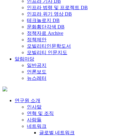
인프라 기사 DB
인프라 법령 및 프로젝트 DB
인프라 위기 영상 DB
테크놀로지 DB
문화횡단각색 DB
정책자료 Archive
정책제안
모빌리티인문학도서
모빌리티 인문지도
알림마당
일반공지
언론보도
뉴스레터
연구원 소개
인사말
연혁 및 조직
사람들
네트워크
글로벌 네트워크