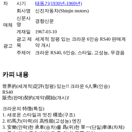
차
시기
태동기(1930년-1969년)
회사명
신진자동차(Shinjin motors)
신문사
경향신문
명
매체
게재일
1967-03-10
광고 제
세계적 정평 있는 크라운 6인승 RS40 판매계
목
약 개시
광고
주제어
크라운 RS40, 6인승, 스타일, 고성능, 무경음
카피 내용
世界的(세계적)定評(정평) 있는!! 크라운 6人乘(인승)
RS40
販売(판매)契約(계약)開始(개시)!
크라운의 特徴(특징)
1. 새로운 스타일과 멋진 構造(구조)
2. 85馬力(마력)의 高性能(고성능) 엔진
3. 安樂(안락)한 承車(승차)를 爲(위)한 單一(단일)車体(차체)