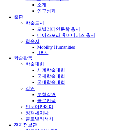
소개
연구성과
출판
학술도서
모빌리티인문학 총서
디아스포라 휴머니티즈 총서
학술지
Mobility Humanities
IDCC
학술활동
학술대회
세계학술대회
국제학술대회
국내학술대회
강연
초청강연
콜로키움
인문아카데미
정책세미나
글로벌리서처
전자정보관