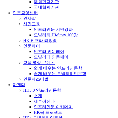
해외협력기관
국내협력기관
인문교양센터
인사말
시민교육
인프라인문 시민강좌
모빌리티 Hi-Story 100강
HK 인프라 리빙랩
인문페어
인프라 인문페어
모빌리티 인문페어
교육 영상 콘텐츠
쉽게 배우는 인프라인문학
쉽게 배우는 모빌리티인문학
인문페스티벌
아젠다
HK3.0 인프라인문학
소개
세부아젠다
인프라인문 아카데미
HK움 프로젝트
HK+ 모빌리티인문학