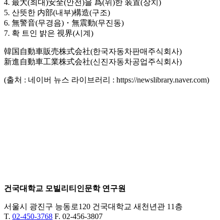
4. 最大(최대)安全(안전)을 爲(위)한 装置(장치)
5. 산뜻한 内部(내부)構造(구조)
6. 無警音(무경음)・無震動(무진동)
7. 확 트인 밝은 視界(시계)
韓国自動車販売株式会社(한국자동차판매주식회사)
新進自動車工業株式会社(신진자동차공업주식회사)
(출처 : 네이버 뉴스 라이브러리 : https://newslibrary.naver.com)
건국대학교 모빌리티인문학 연구원
서울시 광진구 능동로120 건국대학교 새천년관 11층
T.
02-450-3768
F. 02-456-3807