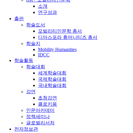
소개
연구성과
출판
학술도서
모빌리티인문학 총서
디아스포라 휴머니티즈 총서
학술지
Mobility Humanities
IDCC
학술활동
학술대회
세계학술대회
국제학술대회
국내학술대회
강연
초청강연
콜로키움
인문아카데미
정책세미나
글로벌리서처
전자정보관