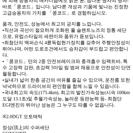
에 의해 승용차의 메카니즘에도 밝은 분, 참다운 명사의 명차-
바로「콩코드」입니다. 남다른 개성과 기품에 빛나는 진정한
고급승용차의 가치를 「콩코드」로 경험하십시오.
품격, 안전도, 성능에서 최고의 긍지를 느낍니다.
•직선과 곡선이 절묘하게 조화된 풀 슬랜트노즈의 정통 세단
으로, 유럽스타일의 세련미와 품위가 돋보입니다.
•최첨단의 맥퍼슨식 4륜독립현가장치를 갖추어 주행안정성이
뛰어나며, 어떤 도로조건에서도 승차감이 부드럽고 편안합니
다.
•「콩코드」만의 2중 안전브레이크와 충격흡수 임팩트바, 특
수 고장력 강판, 초강력 5마일 림 범퍼 채용으로 안전성이 단연
월등합니다.
•실내가 넓어 한층 공간의 여유를 즐길 수 있으며, 운전룸 또한
넉넉하므로 드라이브의 편안함을 함께 느낄 수 있읍니다.
•국내최고의 속도(175.4km), 최고의 발진가속성능(시속 100km
도달 13.1초)및 추월가속성능, 놀라운 등판능력 등- 최첨단
EGI엔진의 뛰어난 성능은 그 누구도 따를 수 없읍니다.
※2.0DGT 오토매틱
정상(頂上)의 수퍼세단