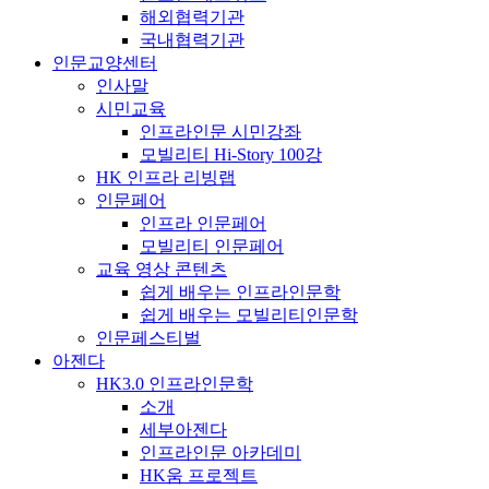
해외협력기관
국내협력기관
인문교양센터
인사말
시민교육
인프라인문 시민강좌
모빌리티 Hi-Story 100강
HK 인프라 리빙랩
인문페어
인프라 인문페어
모빌리티 인문페어
교육 영상 콘텐츠
쉽게 배우는 인프라인문학
쉽게 배우는 모빌리티인문학
인문페스티벌
아젠다
HK3.0 인프라인문학
소개
세부아젠다
인프라인문 아카데미
HK움 프로젝트