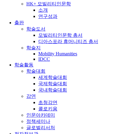
HK+ 모빌리티인문학
소개
연구성과
출판
학술도서
모빌리티인문학 총서
디아스포라 휴머니티즈 총서
학술지
Mobility Humanities
IDCC
학술활동
학술대회
세계학술대회
국제학술대회
국내학술대회
강연
초청강연
콜로키움
인문아카데미
정책세미나
글로벌리서처
전자정보관