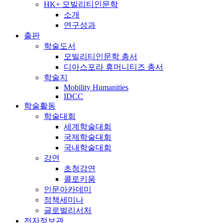
HK+ 모빌리티인문학
소개
연구성과
출판
학술도서
모빌리티인문학 총서
디아스포라 휴머니티즈 총서
학술지
Mobility Humanities
IDCC
학술활동
학술대회
세계학술대회
국제학술대회
국내학술대회
강연
초청강연
콜로키움
인문아카데미
정책세미나
글로벌리서처
전자정보관