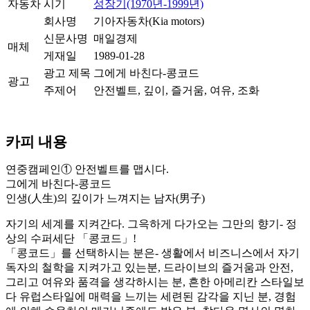
자동차
시기
성장기(1970년-1999년)
회사명
기아자동차(Kia motors)
신문사명
매일경제
매체
게재일
1989-01-28
광고 제목
그에게 바친다-콩코드
광고
주제어
안전벨트, 깊이, 즐거움, 여유, 조화
카피 내용
연중캠페인① 안전벨트를 맵시다.
그에게 바친다-콩코드
인생(人生)의 깊이가 느껴지는 남자(男子)
자기의 세계를 지켜간다. 그윽하게 다가오는 그만의 향기- 정
상의 수퍼세단 「콩코드」!
「콩코드」를 선택하시는 분은- 생활에서 비즈니스에서 자기
독자의 철학을 지켜가고 있는분, 드라이브의 즐거움과 안전,
그리고 여유와 품격을 생각하시는 분, 흔한 아메리칸 스타일보
다 유럽스타일에 매력을 느끼는 세련된 감각을 지닌 분, 경험