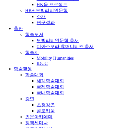
HK움 프로젝트
HK+ 모빌리티인문학
소개
연구성과
출판
학술도서
모빌리티인문학 총서
디아스포라 휴머니티즈 총서
학술지
Mobility Humanities
IDCC
학술활동
학술대회
세계학술대회
국제학술대회
국내학술대회
강연
초청강연
콜로키움
인문아카데미
정책세미나