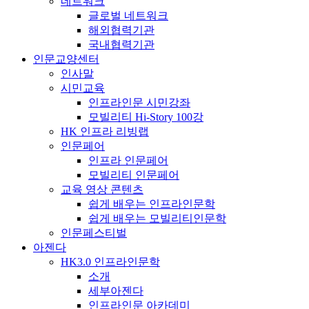
네트워크
글로벌 네트워크
해외협력기관
국내협력기관
인문교양센터
인사말
시민교육
인프라인문 시민강좌
모빌리티 Hi-Story 100강
HK 인프라 리빙랩
인문페어
인프라 인문페어
모빌리티 인문페어
교육 영상 콘텐츠
쉽게 배우는 인프라인문학
쉽게 배우는 모빌리티인문학
인문페스티벌
아젠다
HK3.0 인프라인문학
소개
세부아젠다
인프라인문 아카데미