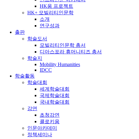
HK움 프로젝트
HK+ 모빌리티인문학
소개
연구성과
출판
학술도서
모빌리티인문학 총서
디아스포라 휴머니티즈 총서
학술지
Mobility Humanities
IDCC
학술활동
학술대회
세계학술대회
국제학술대회
국내학술대회
강연
초청강연
콜로키움
인문아카데미
정책세미나