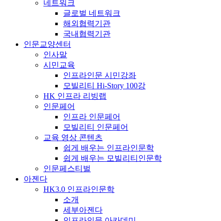
네트워크
글로벌 네트워크
해외협력기관
국내협력기관
인문교양센터
인사말
시민교육
인프라인문 시민강좌
모빌리티 Hi-Story 100강
HK 인프라 리빙랩
인문페어
인프라 인문페어
모빌리티 인문페어
교육 영상 콘텐츠
쉽게 배우는 인프라인문학
쉽게 배우는 모빌리티인문학
인문페스티벌
아젠다
HK3.0 인프라인문학
소개
세부아젠다
인프라인문 아카데미