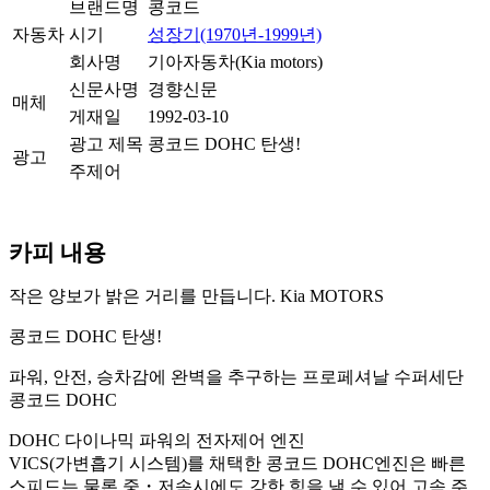
브랜드명
콩코드
자동차
시기
성장기(1970년-1999년)
회사명
기아자동차(Kia motors)
신문사명
경향신문
매체
게재일
1992-03-10
광고 제목
콩코드 DOHC 탄생!
광고
주제어
카피 내용
작은 양보가 밝은 거리를 만듭니다. Kia MOTORS
콩코드 DOHC 탄생!
파워, 안전, 승차감에 완벽을 추구하는 프로페셔날 수퍼세단
콩코드 DOHC
DOHC 다이나믹 파워의 전자제어 엔진
VICS(가변흡기 시스템)를 채택한 콩코드 DOHC엔진은 빠른
스피드는 물론 중・저속시에도 강한 힘을 낼 수 있어 고속 주