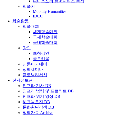
디아스포라 휴머니티즈 총서
학술지
Mobility Humanities
IDCC
학술활동
학술대회
세계학술대회
국제학술대회
국내학술대회
강연
초청강연
콜로키움
인문아카데미
정책세미나
글로벌리서처
전자정보관
인프라 기사 DB
인프라 법령 및 프로젝트 DB
인프라 위기 영상 DB
테크놀로지 DB
문화횡단각색 DB
정책자료 Archive