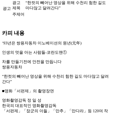
광고
“한컷의 빼어난 영상을 위해 수천리 험한 길도
제목
마다않고 달려간다”
광고
주제어
카피 내용
‘93년은 쌍용자동차 이노베이션의 원년(元年)
인생의 멋을 아는 사람들-코란도맨①
차를 만들기전에 안전을 만듭니다
쌍용자동차
“한컷의 빼어난 영상을 위해 수천리 험한 길도 마다않고 달려
간다”
■영화「서편제」의 촬영장면
영화촬영감독 정 일 성
한국의 대표적인 영화촬영감독
「서편제」「장군의 아들」「만추」「만다라」등 120여 작