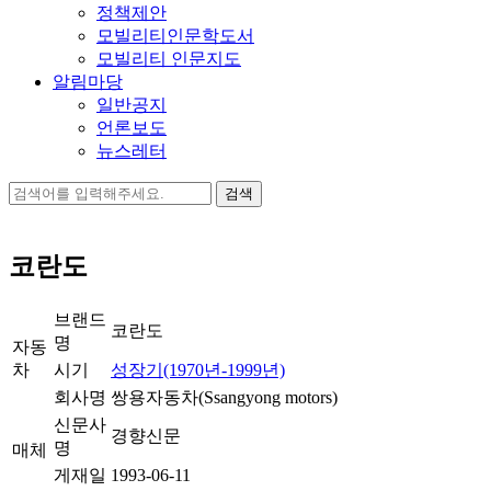
정책제안
모빌리티인문학도서
모빌리티 인문지도
알림마당
일반공지
언론보도
뉴스레터
검
색:
코란도
브랜드
코란도
명
자동
차
시기
성장기(1970년-1999년)
회사명
쌍용자동차(Ssangyong motors)
신문사
경향신문
명
매체
게재일
1993-06-11