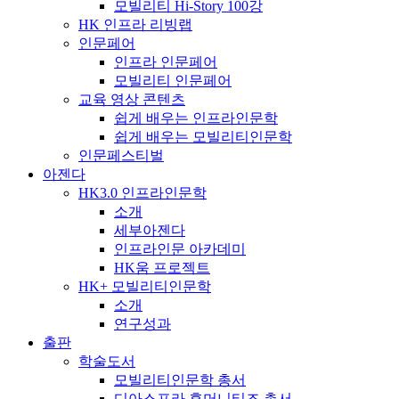
모빌리티 Hi-Story 100강
HK 인프라 리빙랩
인문페어
인프라 인문페어
모빌리티 인문페어
교육 영상 콘텐츠
쉽게 배우는 인프라인문학
쉽게 배우는 모빌리티인문학
인문페스티벌
아젠다
HK3.0 인프라인문학
소개
세부아젠다
인프라인문 아카데미
HK움 프로젝트
HK+ 모빌리티인문학
소개
연구성과
출판
학술도서
모빌리티인문학 총서
디아스포라 휴머니티즈 총서