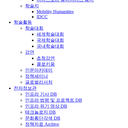
학술지
Mobility Humanities
IDCC
학술활동
학술대회
세계학술대회
국제학술대회
국내학술대회
강연
초청강연
콜로키움
인문아카데미
정책세미나
글로벌리서처
전자정보관
인프라 기사 DB
인프라 법령 및 프로젝트 DB
인프라 위기 영상 DB
테크놀로지 DB
문화횡단각색 DB
정책자료 Archive