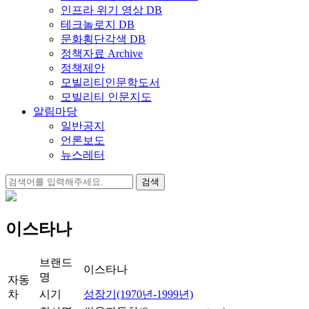
인프라 위기 영상 DB
테크놀로지 DB
문화횡단각색 DB
정책자료 Archive
정책제안
모빌리티인문학도서
모빌리티 인문지도
알림마당
일반공지
언론보도
뉴스레터
검
색:
이스타나
브랜드
이스타나
명
자동
차
시기
성장기(1970년-1999년)