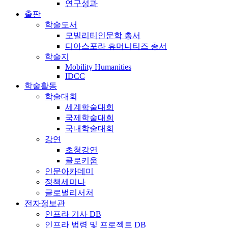
연구성과
출판
학술도서
모빌리티인문학 총서
디아스포라 휴머니티즈 총서
학술지
Mobility Humanities
IDCC
학술활동
학술대회
세계학술대회
국제학술대회
국내학술대회
강연
초청강연
콜로키움
인문아카데미
정책세미나
글로벌리서처
전자정보관
인프라 기사 DB
인프라 법령 및 프로젝트 DB