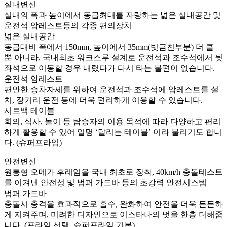
실내변신
실내의 폭과 높이에서 동급최대를 자랑하는 넓은 실내공간 및
운전석 암레스트등의 각종 편의장치
넓은 실내공간
동급대비 폭에서 150mm, 높이에서 35mm(빗금친부분) 더 클
뿐 아니라, 국내최초 워크스루 설계로 운전석과 조수석에서 뒷
좌석으로 이동할 경우 내렸다가 다시 타는 불편이 없습니다.
운전석 암레스트
편안한 승차자세를 위하여 운전석과 조수석에 암레스트를 설
치, 장거리 운전 등에 더욱 편리하게 이용할 수 있습니다.
시트백 테이블
회의, 식사, 놀이 등 탑승자의 이용 목적에 따라 다양하고 편리
하게 활용할 수 있어 일명 ‘달리는 테이블’ 이라 불리기도 합니
다. (슈퍼프라임)
안전변신
원통형 오메가 후레임을 국내 최초로 장착, 40km/h 충돌테스트
를 이겨낸 안전성 및 범퍼 가드바 등의 초강력 안전시스템
범퍼 가드바
충돌시 충격을 효과적으로 흡수, 완화하여 안전을 더욱 든든하
게 지켜주며, 미려한 디자인으로 이스타나의 멋을 한층 더해줍
니다. (프라임 선택, 슈퍼프라임 기본)