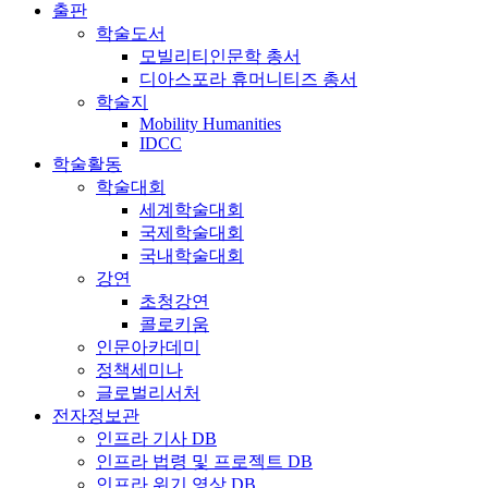
출판
학술도서
모빌리티인문학 총서
디아스포라 휴머니티즈 총서
학술지
Mobility Humanities
IDCC
학술활동
학술대회
세계학술대회
국제학술대회
국내학술대회
강연
초청강연
콜로키움
인문아카데미
정책세미나
글로벌리서처
전자정보관
인프라 기사 DB
인프라 법령 및 프로젝트 DB
인프라 위기 영상 DB