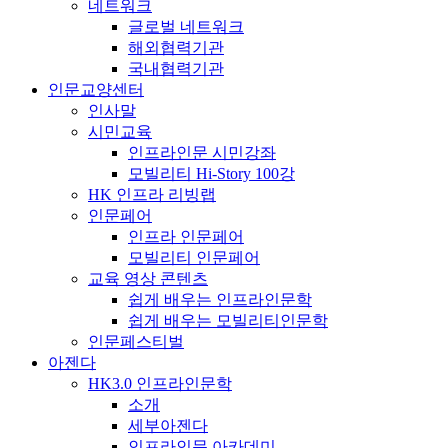
네트워크
글로벌 네트워크
해외협력기관
국내협력기관
인문교양센터
인사말
시민교육
인프라인문 시민강좌
모빌리티 Hi-Story 100강
HK 인프라 리빙랩
인문페어
인프라 인문페어
모빌리티 인문페어
교육 영상 콘텐츠
쉽게 배우는 인프라인문학
쉽게 배우는 모빌리티인문학
인문페스티벌
아젠다
HK3.0 인프라인문학
소개
세부아젠다
인프라인문 아카데미