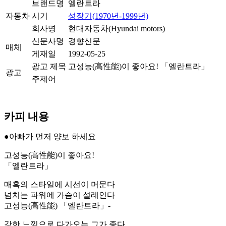
브랜드명
엘란트라
자동차
시기
성장기(1970년-1999년)
회사명
현대자동차(Hyundai motors)
신문사명
경향신문
매체
게재일
1992-05-25
광고 제목
고성능(高性能)이 좋아요! 「엘란트라」
광고
주제어
카피 내용
●아빠가 먼저 양보 하세요
고성능(高性能)이 좋아요!
「엘란트라」
매혹의 스타일에 시선이 머문다
넘치는 파워에 가슴이 설레인다
고성능(高性能) 「엘란트라」-
강한 느낌으로 다가오는 그가 좋다