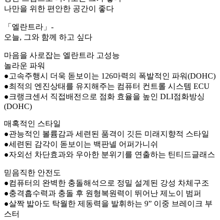
나만을 위한 편안한 공간이 좋다
「엘란트라」-
오늘, 그와 함께 하고 싶다
마음을 사로잡는 엘란트라 고성능
놀라운 파워
●고속주행시 더욱 돋보이는 126마력의 폭발적인 파워(DOHC)
●최적의 엔진상태를 유지해주는 컴퓨터 컨트롤 시스템 ECU
●크랭크센서 직접배전으로 점화 효율을 높인 DLI점화방싱
(DOHC)
매혹적인 스타일
●관능적인 볼륨감과 세련된 품격이 깃든 미래지향적 스타일
●세련된 감각이 돋보이는 백판넬 어퍼가니쉬
●자외선 차단효과와 우아한 분위기를 연출하는 틴티드글래스
믿음직한 안전도
●컴퓨터의 완벽한 충돌해석으로 정밀 설계된 강성 차체구조
●충격흡수력과 충돌 후 원형복원력이 뛰어난 제노이 범퍼
●살짝 밟아도 탁월한 제동력을 발휘하는 9” 이중 브레이크 부
스터