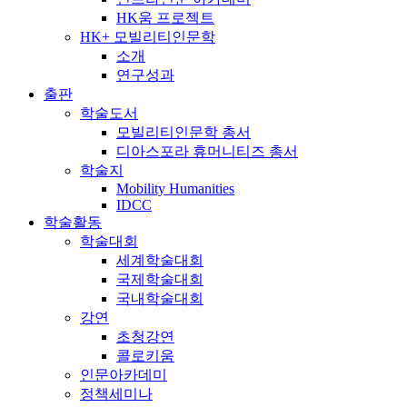
HK움 프로젝트
HK+ 모빌리티인문학
소개
연구성과
출판
학술도서
모빌리티인문학 총서
디아스포라 휴머니티즈 총서
학술지
Mobility Humanities
IDCC
학술활동
학술대회
세계학술대회
국제학술대회
국내학술대회
강연
초청강연
콜로키움
인문아카데미
정책세미나