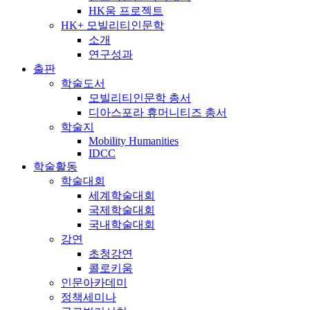
HK움 프로젝트
HK+ 모빌리티인문학
소개
연구성과
출판
학술도서
모빌리티인문학 총서
디아스포라 휴머니티즈 총서
학술지
Mobility Humanities
IDCC
학술활동
학술대회
세계학술대회
국제학술대회
국내학술대회
강연
초청강연
콜로키움
인문아카데미
정책세미나