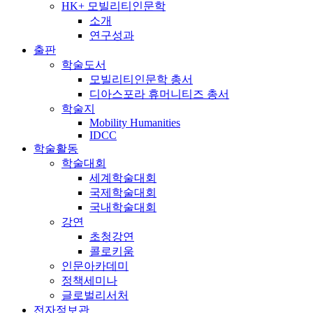
HK+ 모빌리티인문학
소개
연구성과
출판
학술도서
모빌리티인문학 총서
디아스포라 휴머니티즈 총서
학술지
Mobility Humanities
IDCC
학술활동
학술대회
세계학술대회
국제학술대회
국내학술대회
강연
초청강연
콜로키움
인문아카데미
정책세미나
글로벌리서처
전자정보관