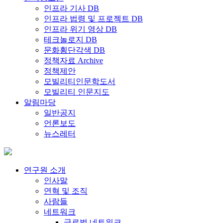
인프라 기사 DB
인프라 법령 및 프로젝트 DB
인프라 위기 영상 DB
테크놀로지 DB
문화횡단각색 DB
정책자료 Archive
정책제안
모빌리티인문학도서
모빌리티 인문지도
알림마당
일반공지
언론보도
뉴스레터
연구원 소개
인사말
연혁 및 조직
사람들
네트워크
글로벌 네트워크