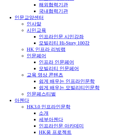
해외협력기관
국내협력기관
인문교양센터
인사말
시민교육
인프라인문 시민강좌
모빌리티 Hi-Story 100강
HK 인프라 리빙랩
인문페어
인프라 인문페어
모빌리티 인문페어
교육 영상 콘텐츠
쉽게 배우는 인프라인문학
쉽게 배우는 모빌리티인문학
인문페스티벌
아젠다
HK3.0 인프라인문학
소개
세부아젠다
인프라인문 아카데미
HK움 프로젝트