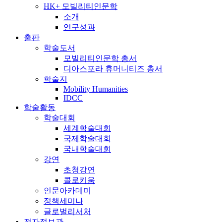
HK+ 모빌리티인문학
소개
연구성과
출판
학술도서
모빌리티인문학 총서
디아스포라 휴머니티즈 총서
학술지
Mobility Humanities
IDCC
학술활동
학술대회
세계학술대회
국제학술대회
국내학술대회
강연
초청강연
콜로키움
인문아카데미
정책세미나
글로벌리서처
전자정보관