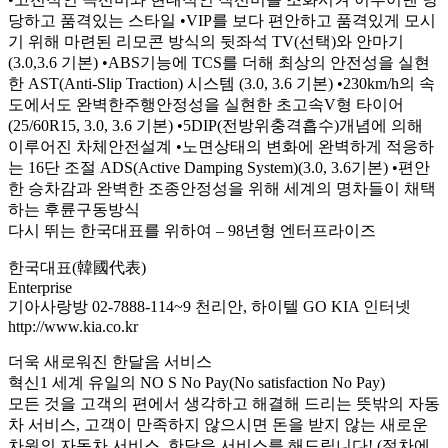
당하고 품격있는 스타일 •VIP를 보다 편안하고 품격있게 모시
기 위해 마련된 리모콘 방식의 뒷좌석 TV(선택)와 안마기
(3.0,3.6 기본) •ABS기능에 TCS를 더해 최상의 안전성을 실현
한 AST(Anti-Slip Traction) 시스템 (3.0, 3.6 기본) •230km/h의 속
도에서도 완벽한주행안정성을 실현한 초고속V형 타이어
(25/60R15, 3.0, 3.6 기본) •5DIP(전방위충격흡수)개념에 의해
이루어진 차체안전설계 •노면상태의 변화에 완벽하게 적응하
는 16단 조절 ADS(Active Damping System)(3.0, 3.6기본) •편안
한 승차감과 완벽한 조종안정성을 위해 세계의 명차들이 채택
하는 후륜구동방식
다시 뛰는 한국대표를 위하여 – 98년형 엔터프라이즈
한국대표(韓國代表)
Enterprise
기아사랑방 02-7888-114~9 천리안, 하이텔 GO KIA 인터넷
http://www.kia.co.kr
더욱 새로워진 한달음 서비스
혁신1 세계 유일의 NO S No Pay(No satisfaction No Pay)
모든 것을 고객의 편에서 생각하고 해결해 드리는 뜻밖의 자동
차 서비스, 고객이 만족하지 않으시면 돈을 받지 않는 새로운
차원의 자동차 서비스, 한달음 서비스를 해드립니다! (절차에