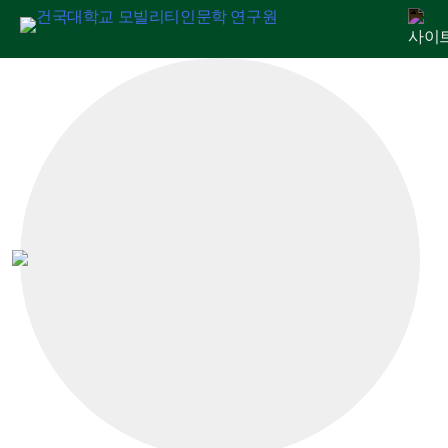
Skip
연구원 소개
인문교양센터
아젠다
출판
학술활동
전자정보관
알림마당
to
content