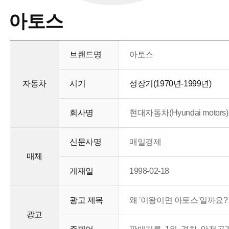
아토스
브랜드명
아토스
자동차
시기
성장기(1970년-1999년)
회사명
현대자동차(Hyundai motors)
신문사명
매일경제
매체
게재일
1998-02-18
광고 제목
왜 '이왕이면 아토스'일까요
광고