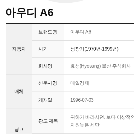
아우디 A6
브랜드명
아우디 A6
자동차
시기
성장기(1970년-1999년)
회사명
효성(Hyosung) 물산 주식회사
신문사명
매일경제
매체
게재일
1996-07-03
귀하가 바라시던, 보다 이상적인
광고 제목
차원높은 세단
광고