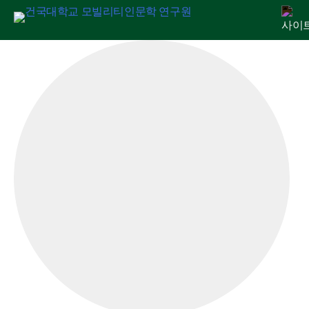
Skip
연구원 소개
인문교양센터
아젠다
출판
학술활동
전자정보관
알림마당
to
content