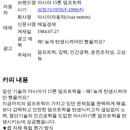
브랜드명
아시아 15톤 덤프트럭
자동
시기
성장기(1970년-1999년)
차
회사명
아시아자동차(Asia motors)
신문사명
매일경제
매체
게재일
1984-07-27
광고 제
왜! 늦게 탄생시켜야만 했을까요?
목
광고
덤프트럭, 강력, 인간공학, 운전조작성, 고성
주제어
능
카피 내용
앞선 기술의 아시아가 15톤 덤프트럭을 – 왜! 늦게 탄생시켜야
만 했을까요?
지금까지의 덤프트럭이 가지고 있던 문제점을 완벽하게 해결,
보다 강력하고 안전한 덤프트럭을 탄생시키고자 끊임없이 노
력, 첨단기술의 인간공학을 도입한 아시아15톤 덤프트럭을 탄
생시키는데 성공했읍니다.
★캡 자체 독립 현가 방식