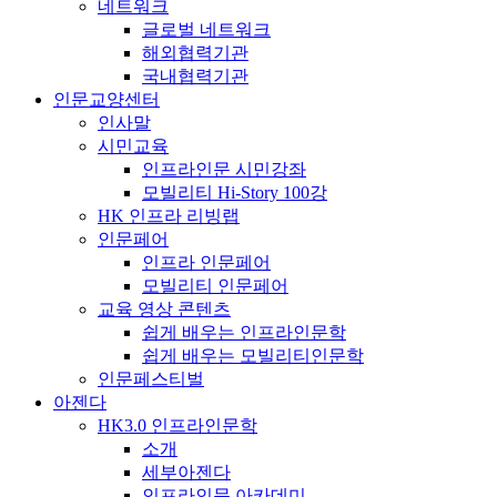
네트워크
글로벌 네트워크
해외협력기관
국내협력기관
인문교양센터
인사말
시민교육
인프라인문 시민강좌
모빌리티 Hi-Story 100강
HK 인프라 리빙랩
인문페어
인프라 인문페어
모빌리티 인문페어
교육 영상 콘텐츠
쉽게 배우는 인프라인문학
쉽게 배우는 모빌리티인문학
인문페스티벌
아젠다
HK3.0 인프라인문학
소개
세부아젠다
인프라인문 아카데미