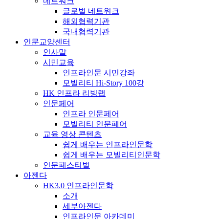
네트워크
글로벌 네트워크
해외협력기관
국내협력기관
인문교양센터
인사말
시민교육
인프라인문 시민강좌
모빌리티 Hi-Story 100강
HK 인프라 리빙랩
인문페어
인프라 인문페어
모빌리티 인문페어
교육 영상 콘텐츠
쉽게 배우는 인프라인문학
쉽게 배우는 모빌리티인문학
인문페스티벌
아젠다
HK3.0 인프라인문학
소개
세부아젠다
인프라인문 아카데미