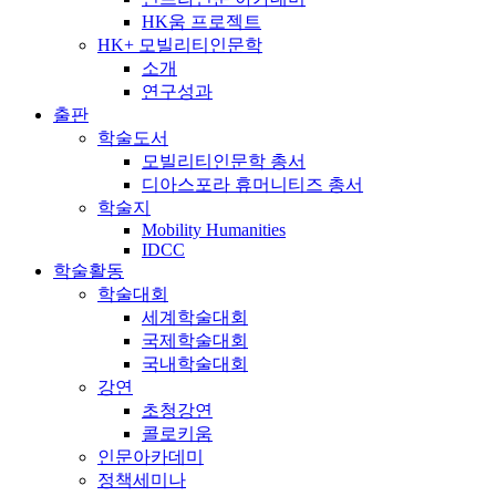
HK움 프로젝트
HK+ 모빌리티인문학
소개
연구성과
출판
학술도서
모빌리티인문학 총서
디아스포라 휴머니티즈 총서
학술지
Mobility Humanities
IDCC
학술활동
학술대회
세계학술대회
국제학술대회
국내학술대회
강연
초청강연
콜로키움
인문아카데미
정책세미나