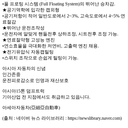
•풀 프로팅 시스템 (Full Floating System)의 뛰어난 승차감.
★공기역학에 입각한 캡외형
•공기저항이 적어 일반도로에서 2~3%, 고속도로에서 4~5% 연
료절감
★뛰어난 운전조작성
•운전자에 알맞게 핸들전후 상하조정, 시트전후 조정 가능.
★연료절약형 고성능 엔진
•연소효율을 극대화한 저연비, 고출력 엔진 채용.
★전기유압식 자동캡틸팅
•스위치 조작으로 손쉽게 틸팅이 가능.
아시아 자동차의 신념
인간존중
운전피로감소로 인명과 재산보호
아시아15톤 덤프트럭
기아산업 전 지점에서도 취급하고 있읍니다.
아세아자동차(亞細亞自動車)
(출처 : 네이버 뉴스 라이브러리 : https://newslibrary.naver.com)