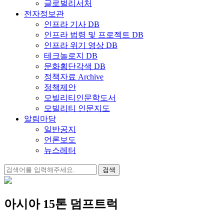
글로벌리서처
전자정보관
인프라 기사 DB
인프라 법령 및 프로젝트 DB
인프라 위기 영상 DB
테크놀로지 DB
문화횡단각색 DB
정책자료 Archive
정책제안
모빌리티인문학도서
모빌리티 인문지도
알림마당
일반공지
언론보도
뉴스레터
검
색:
아시아 15톤 덤프트럭