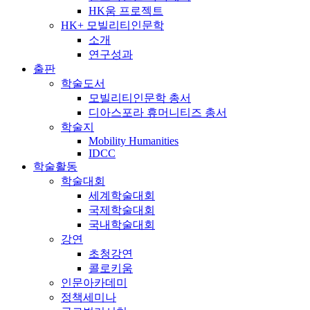
HK움 프로젝트
HK+ 모빌리티인문학
소개
연구성과
출판
학술도서
모빌리티인문학 총서
디아스포라 휴머니티즈 총서
학술지
Mobility Humanities
IDCC
학술활동
학술대회
세계학술대회
국제학술대회
국내학술대회
강연
초청강연
콜로키움
인문아카데미
정책세미나