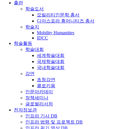
출판
학술도서
모빌리티인문학 총서
디아스포라 휴머니티즈 총서
학술지
Mobility Humanities
IDCC
학술활동
학술대회
세계학술대회
국제학술대회
국내학술대회
강연
초청강연
콜로키움
인문아카데미
정책세미나
글로벌리서처
전자정보관
인프라 기사 DB
인프라 법령 및 프로젝트 DB
인프라 위기 영상 DB