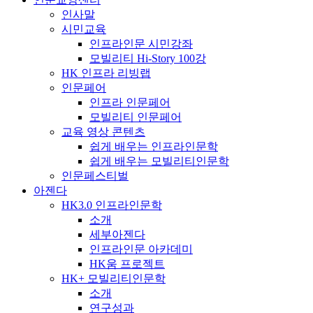
인사말
시민교육
인프라인문 시민강좌
모빌리티 Hi-Story 100강
HK 인프라 리빙랩
인문페어
인프라 인문페어
모빌리티 인문페어
교육 영상 콘텐츠
쉽게 배우는 인프라인문학
쉽게 배우는 모빌리티인문학
인문페스티벌
아젠다
HK3.0 인프라인문학
소개
세부아젠다
인프라인문 아카데미
HK움 프로젝트
HK+ 모빌리티인문학
소개
연구성과