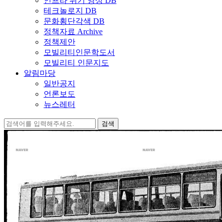
인프라 위기 영상 DB
테크놀로지 DB
문화횡단각색 DB
정책자료 Archive
정책제안
모빌리티인문학도서
모빌리티 인문지도
알림마당
일반공지
언론보도
뉴스레터
검
색: