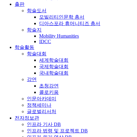
출판
학술도서
모빌리티인문학 총서
디아스포라 휴머니티즈 총서
학술지
Mobility Humanities
IDCC
학술활동
학술대회
세계학술대회
국제학술대회
국내학술대회
강연
초청강연
콜로키움
인문아카데미
정책세미나
글로벌리서처
전자정보관
인프라 기사 DB
인프라 법령 및 프로젝트 DB