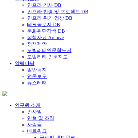
인프라 기사 DB
인프라 법령 및 프로젝트 DB
인프라 위기 영상 DB
테크놀로지 DB
문화횡단각색 DB
정책자료 Archive
정책제안
모빌리티인문학도서
모빌리티 인문지도
알림마당
일반공지
언론보도
뉴스레터
연구원 소개
인사말
연혁 및 조직
사람들
네트워크
글로벌 네트워크