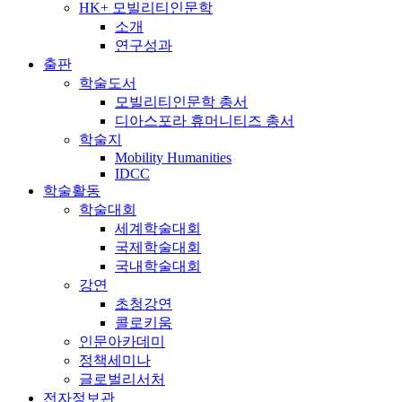
HK+ 모빌리티인문학
소개
연구성과
출판
학술도서
모빌리티인문학 총서
디아스포라 휴머니티즈 총서
학술지
Mobility Humanities
IDCC
학술활동
학술대회
세계학술대회
국제학술대회
국내학술대회
강연
초청강연
콜로키움
인문아카데미
정책세미나
글로벌리서처
전자정보관