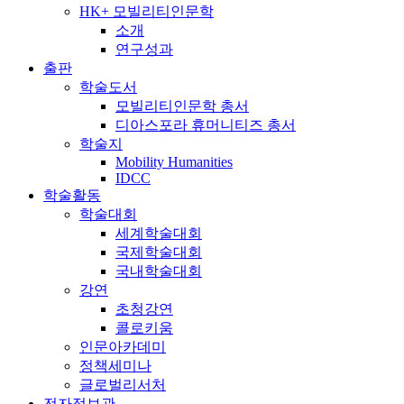
HK+ 모빌리티인문학
소개
연구성과
출판
학술도서
모빌리티인문학 총서
디아스포라 휴머니티즈 총서
학술지
Mobility Humanities
IDCC
학술활동
학술대회
세계학술대회
국제학술대회
국내학술대회
강연
초청강연
콜로키움
인문아카데미
정책세미나
글로벌리서처
전자정보관