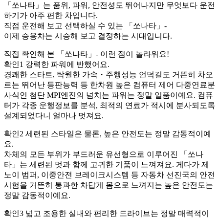
「쏘나타」는 품위, 파워, 안전성도 뛰어나지만 무엇보다 운전
하기가 아주 편한 차입니다.
직접 운전해 보고 선택하실 수 있는 「쏘나타」-
이제 승용차는 시승해 보고 결정하는 시대입니다.
직접 확인해 본 「쏘나타」- 이런 점이 놀라워요!
확인1 강력한 파워에 반했어요.
경쾌한 스타트, 탁월한 가속・주행성능 언덕길도 거뜬히 차오
르는 뛰어난 등판능력 등 한차원 높은 컴퓨터 제어 다중연료분
사식인 첨단 MPI엔진의 넘치는 파워는 정말 일품이예요. 컴퓨
터가 각종 운행정보를 분석, 최적의 연료가 적시에 분사되도록
설계되었다니 얼마나 멋져요.
확인2 세련된 스타일은 물론, 높은 안전도는 정말 감동적이예
요.
차체의 모든 부위가 부드러운 유선형으로 이루어진 「쏘나
타」는 세련된 멋과 함께 고귀한 기품이 느껴져요. 게다가 제
노이 범퍼, 이중안전 브레이크시스템 등 자동차 선진국의 안전
시험을 거뜬히 통과한 차답게 몸으로 느껴지는 높은 안전도는
정말 감동적이예요.
확인3 넓고 조용한 실내와 편리한 드라이브는 정말 매력적이