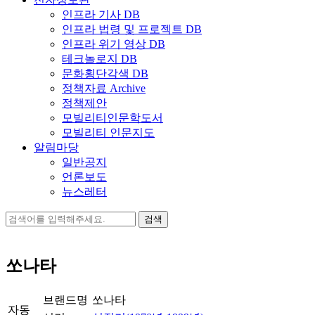
인프라 기사 DB
인프라 법령 및 프로젝트 DB
인프라 위기 영상 DB
테크놀로지 DB
문화횡단각색 DB
정책자료 Archive
정책제안
모빌리티인문학도서
모빌리티 인문지도
알림마당
일반공지
언론보도
뉴스레터
검
색:
쏘나타
브랜드명
쏘나타
자동