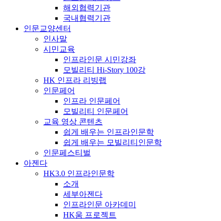
해외협력기관
국내협력기관
인문교양센터
인사말
시민교육
인프라인문 시민강좌
모빌리티 Hi-Story 100강
HK 인프라 리빙랩
인문페어
인프라 인문페어
모빌리티 인문페어
교육 영상 콘텐츠
쉽게 배우는 인프라인문학
쉽게 배우는 모빌리티인문학
인문페스티벌
아젠다
HK3.0 인프라인문학
소개
세부아젠다
인프라인문 아카데미
HK움 프로젝트