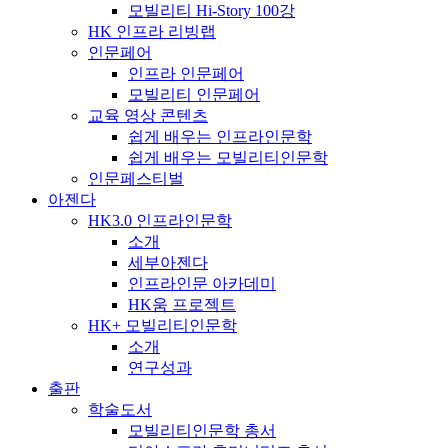
모빌리티 Hi-Story 100강
HK 인프라 리빙랩
인문페어
인프라 인문페어
모빌리티 인문페어
교육 영상 콘텐츠
쉽게 배우는 인프라인문학
쉽게 배우는 모빌리티인문학
인문페스티벌
아젠다
HK3.0 인프라인문학
소개
세부아젠다
인프라인문 아카데미
HK움 프로젝트
HK+ 모빌리티인문학
소개
연구성과
출판
학술도서
모빌리티인문학 총서