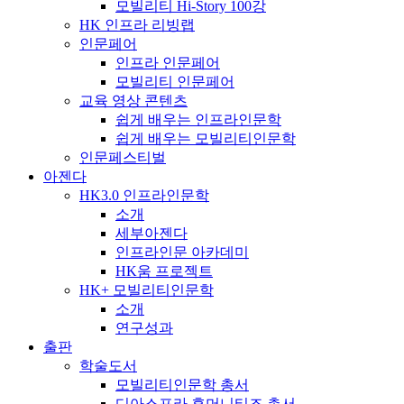
모빌리티 Hi-Story 100강
HK 인프라 리빙랩
인문페어
인프라 인문페어
모빌리티 인문페어
교육 영상 콘텐츠
쉽게 배우는 인프라인문학
쉽게 배우는 모빌리티인문학
인문페스티벌
아젠다
HK3.0 인프라인문학
소개
세부아젠다
인프라인문 아카데미
HK움 프로젝트
HK+ 모빌리티인문학
소개
연구성과
출판
학술도서
모빌리티인문학 총서
디아스포라 휴머니티즈 총서