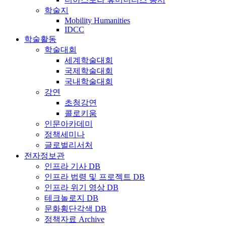
학술지
Mobility Humanities
IDCC
학술활동
학술대회
세계학술대회
국제학술대회
국내학술대회
강연
초청강연
콜로키움
인문아카데미
정책세미나
글로벌리서처
전자정보관
인프라 기사 DB
인프라 법령 및 프로젝트 DB
인프라 위기 영상 DB
테크놀로지 DB
문화횡단각색 DB
정책자료 Archive