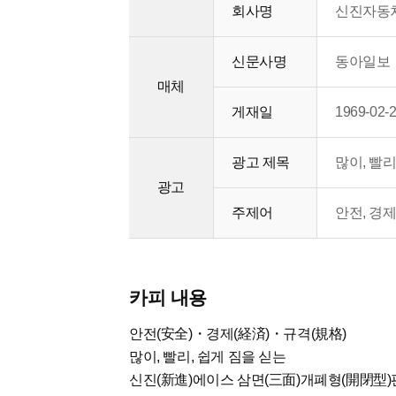
회사명
신진자동차(S
신문사명
동아일보
매체
게재일
1969-02-
광고 제목
많이, 빨
광고
주제어
안전, 경제
카피 내용
안전(安全)・경제(経済)・규격(規格)
많이, 빨리, 쉽게 짐을 싣는
신진(新進)에이스 삼면(三面)개폐형(開閉型)판