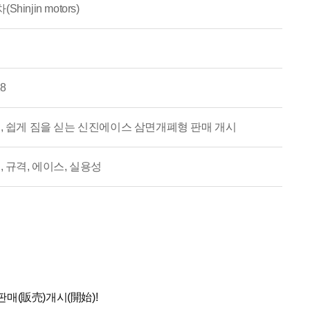
hinjin motors)
28
리, 쉽게 짐을 싣는 신진에이스 삼면개폐형 판매 개시
, 규격, 에이스, 실용성
매(販売)개시(開始)!