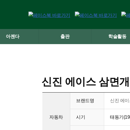
아젠다
출판
학술활동
신진 에이스 삼면
브랜드명
신진 에이
자동차
시기
태동기(19