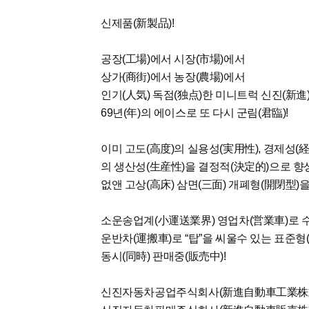
신제품(新製品)!
공장(工場)에서 시장(市場)에서
상가(商街)에서 농장(農場)에서
인기(人気) 독점(独点)한 미니트럭 신진(新
69년(年)의 에이스로 또 다시 군림(君臨)!
이미 고도(高度)의 실용성(実用性), 경제성(経
의 생산성(生産性)을 결정적(決定的)으로 향
없앤 고상(高床) 삼면(三面) 개폐형(開閉型)
소운송업계(小運送業界) 영업차(営業車)로 수익
운반차(運搬車)로 “탑”을 씨울수 있는 표준형
동시(同時) 판매중(販売中)!
신진자동차공업주식회사(新進自動車工業株