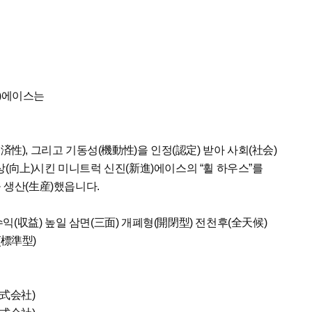
進)에이스는
済性), 그리고 기동성(機動性)을 인정(認定) 받아 사회(社会)
상(向上)시킨 미니트럭 신진(新進)에이스의 “휠 하우스”를
을 생산(生産)했읍니다.
(収益) 높일 삼면(三面) 개폐형(開閉型) 전천후(全天候)
(標準型)
式会社)